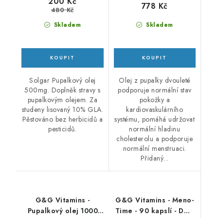
200 Kč
778 Kč
480 Kč
Skladem
Skladem
Solgar Pupalkový olej
Olej z pupalky dvouleté
500mg. Doplněk stravy s
podporuje normální stav
pupalkovým olejem. Za
pokožky a
studeny lisovaný 10% GLA.
kardiovaskulárního
Pěstováno bez herbicidů a
systému, pomáhá udržovat
pesticidů.
normální hladinu
cholesterolu a podporuje
normální menstruaci.
Přidaný...
G&G Vitamins -
G&G Vitamins - Meno-
Pupalkový olej 1000
Time - 90 kapslí - DMS