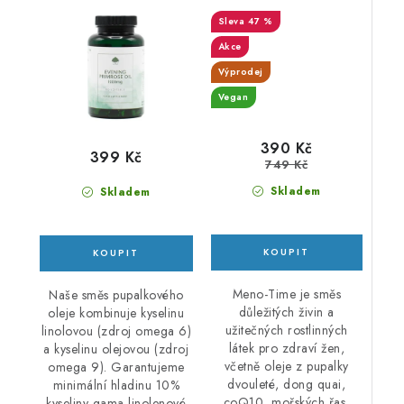
mg - 60 kapslí
3/26
47 %
Akce
Výprodej
Vegan
390 Kč
399 Kč
749 Kč
Skladem
Skladem
Meno-Time je směs
Naše směs pupalkového
důležitých živin a
oleje kombinuje kyselinu
užitečných rostlinných
linolovou (zdroj omega 6)
látek pro zdraví žen,
a kyselinu olejovou (zdroj
včetně oleje z pupalky
omega 9). Garantujeme
dvouleté, dong quai,
minimální hladinu 10%
coQ10, mořských řas,
kyseliny gama linolenové