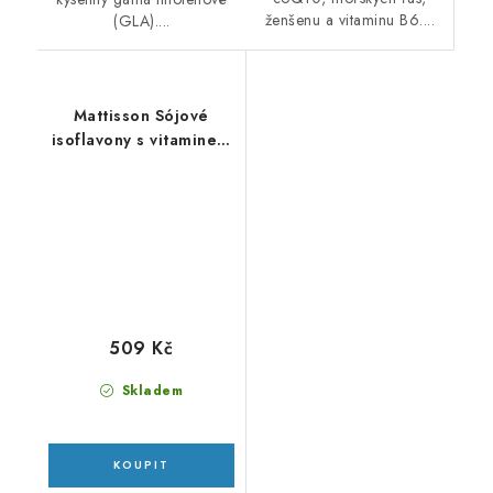
ženšenu a vitaminu B6....
(GLA)....
Mattisson Sójové
isoflavony s vitaminem
E a GLA - 60 kapslí
509 Kč
Skladem