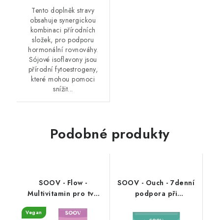
Tento doplněk stravy
obsahuje synergickou
kombinaci přírodních
složek, pro podporu
hormonální rovnováhy.
Sójové isoflavony jsou
přírodní fytoestrogeny,
které mohou pomoci
snížit...
Podobné produkty
SOOV - Flow -
SOOV - Ouch - 7denní
Multivitamin pro tvé
podpora při
období 60 kapslí
menstruačních křečích
Vegan
(7denní sáčky)