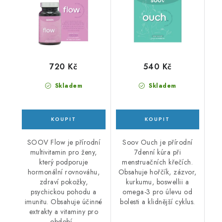
720 Kč
540 Kč
Skladem
Skladem
SOOV Flow je přírodní
Soov Ouch je přírodní
multivitamin pro ženy,
7denní kúra při
který podporuje
menstruačních křečích.
hormonální rovnováhu,
Obsahuje hořčík, zázvor,
zdraví pokožky,
kurkumu, boswellii a
psychickou pohodu a
omega-3 pro úlevu od
imunitu. Obsahuje účinné
bolesti a klidnější cyklus.
extrakty a vitaminy pro
období...