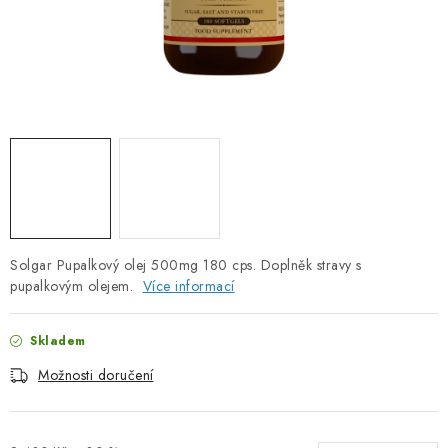
PORADNA
ZNAČKY
Jak nakupovat
Obchodní podmínky
Podmínky ochrany osobních údajů
Kontakty
Natural Health Store
Slovník pojmů
Mapa serveru
Moje objednávka
Solgar Pupalkový olej 500mg 180 cps. Doplněk stravy s
pupalkovým olejem.
Více informací
Skladem
Možnosti doručení