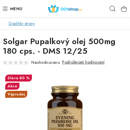
Přejít
Hleda
na
obsah
Doplňky stravy
DOPLŇKY STRAVY
Solgar Pupalkový olej 500mg
KOSMETIKA
180 cps. - DMS 12/25
SPORT
Podrobnosti hodnocení
Neohodnoceno
POTRAVINY
80 %
TÉMATA
Akce
Výprodej
AKCE
DÁRKY