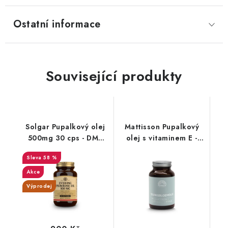
Ostatní informace
Související produkty
Solgar Pupalkový olej
Mattisson Pupalkový
500mg 30 cps - DMS
olej s vitaminem E -
1/26
1000 mg - 90 kapslí
58 %
Akce
Výprodej