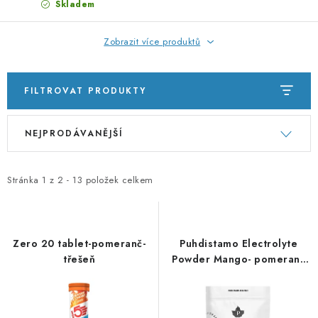
Skladem
Zobrazit více produktů
FILTROVAT PRODUKTY
V
Ř
NEJPRODÁVANĚJŠÍ
ý
a
p
z
i
e
Stránka
1
z
2
-
13
položek celkem
s
n
p
í
r
p
Zero 20 tablet-pomeranč-
Puhdistamo Electrolyte
o
r
třešeň
Powder Mango- pomeranč
240g - elektrolyty
d
o
u
d