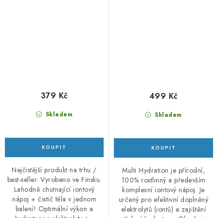
elektrolyty
379 Kč
499 Kč
Skladem
Skladem
Nejčistější produkt na trhu /
Multi Hydration je přírodní,
best-seller. Vyrobeno ve Finsku.
100% rostlinný a především
Lahodně chutnající iontový
komplexní iontový nápoj. Je
nápoj + čistič těla v jednom
určený pro efektivní doplněný
balení! Optimální výkon a
elektrolytů (iontů) a zajištění