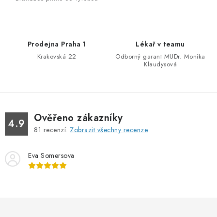
n
y
í
v
ý
Prodejna Praha 1
Lékař v teamu
p
Krakovská 22
Odborný garant MUDr. Monika
i
Klaudysová
s
u
Ověřeno zákazníky
4.9
81
recenzí.
Zobrazit všechny recenze
Eva Somersova