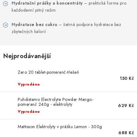
PORADNA
Hydratační prášky a koncentráty
– praktická forma pro
každodenní pitný režim
ZNAČKY
Hydratace bez cukru
– šetrná podpora hydratace bez
zbytečných kalorií
Jak nakupovat
Obchodní podmínky
Podmínky ochrany osobních údajů
Kontakty
Natural Health Store
Slovník pojmů
Mapa serveru
Nejprodávanější
Moje objednávka
Zero 20 tablet-pomeranč-třešeň
150 Kč
Vyprodáno
Puhdistamo Electrolyte Powder Mango-
pomeranč 240g - elektrolyty
629 Kč
Vyprodáno
Mattisson Elektrolyty v prášku Lemon - 300g
688 Kč