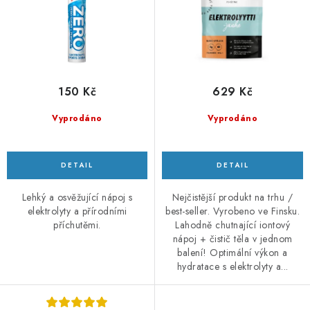
k
u
t
k
ů
t
ů
150 Kč
629 Kč
Vyprodáno
Vyprodáno
Lehký a osvěžující nápoj s
Nejčistější produkt na trhu /
elektrolyty a přírodními
best-seller. Vyrobeno ve Finsku.
příchutěmi.
Lahodně chutnající iontový
nápoj + čistič těla v jednom
balení! Optimální výkon a
hydratace s elektrolyty a...