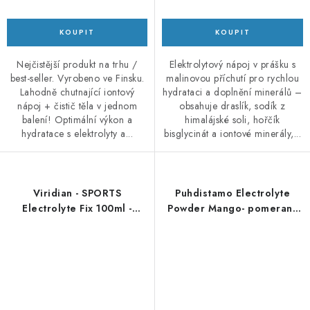
Nejčistější produkt na trhu /
Elektrolytový nápoj v prášku s
best-seller. Vyrobeno ve Finsku.
malinovou příchutí pro rychlou
Lahodně chutnající iontový
hydrataci a doplnění minerálů –
nápoj + čistič těla v jednom
obsahuje draslík, sodík z
balení! Optimální výkon a
himalájské soli, hořčík
hydratace s elektrolyty a...
bisglycinát a iontové minerály,...
Viridian - SPORTS
Puhdistamo Electrolyte
Electrolyte Fix 100ml -
Powder Mango- pomeranč
elektrolyty
120g - elektrolyty