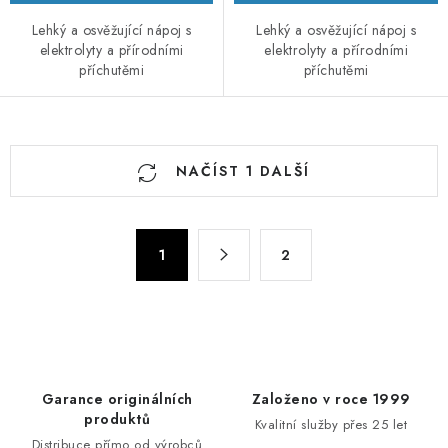
Lehký a osvěžující nápoj s
Lehký a osvěžující nápoj s
elektrolyty a přírodními
elektrolyty a přírodními
příchutěmi
příchutěmi
O
NAČÍST 1 DALŠÍ
v
l
á
S
d
1
2
t
a
r
c
á
n
í
k
p
o
r
Garance originálních
Založeno v roce 1999
v
v
produktů
Kvalitní služby přes 25 let
á
k
Distribuce přímo od výrobců