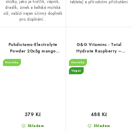
složky, jako je hořčík, vápník,
tableta) a přírodními příchutěmi
draslík, zinek a keltská mořská
sůl, nabízí nejen účinný doplněk
pro doplnění...
Puhdistamo-Electrolyte
G&G Vitamins - Total
Powder 20x5g mango
Hydrate Raspberry –
orange
Elektrolytový nápoj v prášku
Novinka
Novinka
– 150 g
Vegan
379 Kč
488 Kč
Skladem
Skladem