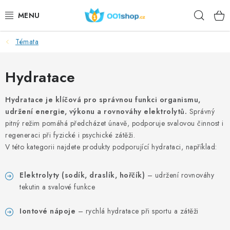
Přejít
Hleda
na
obsah
Témata
DOPLŇKY STRAVY
KOSMETIKA
Hydratace
SPORT
Hydratace je klíčová pro správnou funkci organismu,
udržení energie, výkonu a rovnováhy elektrolytů.
Správný
pitný režim pomáhá předcházet únavě, podporuje svalovou činnost i
POTRAVINY
regeneraci při fyzické i psychické zátěži.
V této kategorii najdete produkty podporující hydrataci, například:
TÉMATA
Elektrolyty (sodík, draslík, hořčík)
– udržení rovnováhy
AKCE
tekutin a svalové funkce
DÁRKY
Iontové nápoje
– rychlá hydratace při sportu a zátěži