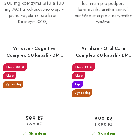
200 mg koenzymu Q10 a 100
lecitinem pro podporu
mg MCT z kokosového oleje v
kardiovaskulárního zdraví,
jedné vegetariánské kapsli.
buněčné energie a nervového
Koenzym Q10,...
systému.
Viridian - Cognitive
Viridian - Oral Care
Complex 60 kapslí - DMS
Complex 60 kapslí - DMS
6/26
8/26
33 %
18 %
Akce
Akce
Výprodej
Tip
Výprodej
599 Kč
890 Kč
899 Kč
1 090 Kč
Skladem
Skladem