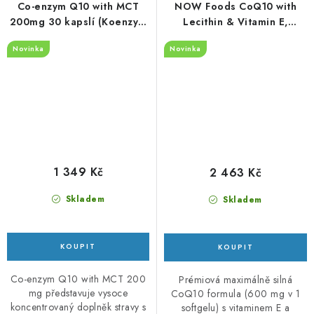
Co-enzym Q10 with MCT
NOW Foods CoQ10 with
200mg 30 kapslí (Koenzym
Lecithin & Vitamin E,
Q10)
600mg - 60 kapslí
Novinka
Novinka
1 349 Kč
2 463 Kč
Skladem
Skladem
Co-enzym Q10 with MCT 200
Prémiová maximálně silná
mg představuje vysoce
CoQ10 formula (600 mg v 1
koncentrovaný doplněk stravy s
softgelu) s vitaminem E a