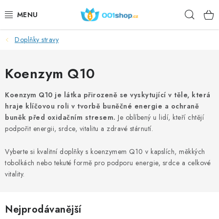
Přejít
Hleda
na
obsah
Doplňky stravy
DOPLŇKY STRAVY
KOSMETIKA
Koenzym Q10
SPORT
Koenzym Q10 je látka přirozeně se vyskytující v těle, která
hraje klíčovou roli v tvorbě buněčné energie a ochraně
buněk před oxidačním stresem.
Je oblíbený u lidí, kteří chtějí
POTRAVINY
podpořit energii, srdce, vitalitu a zdravé stárnutí.
TÉMATA
Vyberte si kvalitní doplňky s koenzymem Q10 v kapslích, měkkých
tobolkách nebo tekuté formě pro podporu energie, srdce a celkové
AKCE
vitality.
DÁRKY
Nejprodávanější