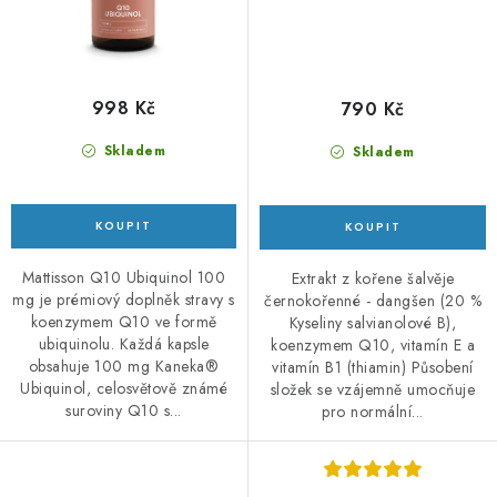
998 Kč
790 Kč
Skladem
Skladem
Mattisson Q10 Ubiquinol 100
Extrakt z kořene šalvěje
mg je prémiový doplněk stravy s
černokořenné - dangšen (20 %
koenzymem Q10 ve formě
Kyseliny salvianolové B),
ubiquinolu. Každá kapsle
koenzymem Q10, vitamín E a
obsahuje 100 mg Kaneka®
vitamín B1 (thiamin) Působení
Ubiquinol, celosvětově známé
složek se vzájemně umocňuje
suroviny Q10 s...
pro normální...