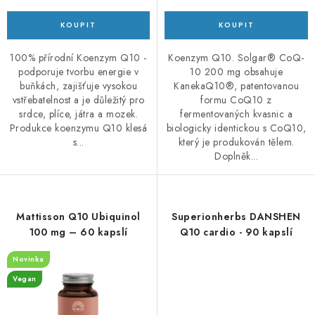
100% přírodní Koenzym Q10 -
Koenzym Q10. Solgar® CoQ-
podporuje tvorbu energie v
10 200 mg obsahuje
buňkách, zajišťuje vysokou
KanekaQ10®, patentovanou
vstřebatelnost a je důležitý pro
formu CoQ10 z
srdce, plíce, játra a mozek.
fermentovaných kvasnic a
Produkce koenzymu Q10 klesá
biologicky identickou s CoQ10,
s...
který je produkován tělem.
Doplněk...
Mattisson Q10 Ubiquinol
Superionherbs DANSHEN
100 mg – 60 kapslí
Q10 cardio - 90 kapslí
Novinka
Vegan