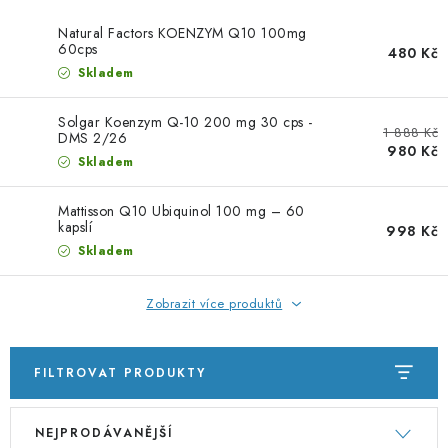
PORADNA
Natural Factors KOENZYM Q10 100mg
60cps
480 Kč
ZNAČKY
Skladem
Jak nakupovat
Obchodní podmínky
Solgar Koenzym Q-10 200 mg 30 cps -
1 888 Kč
DMS 2/26
Podmínky ochrany osobních údajů
Kontakty
980 Kč
Skladem
Natural Health Store
Slovník pojmů
Mapa serveru
Moje objednávka
Mattisson Q10 Ubiquinol 100 mg – 60
kapslí
998 Kč
Skladem
Zobrazit více produktů
FILTROVAT PRODUKTY
V
Ř
NEJPRODÁVANĚJŠÍ
ý
a