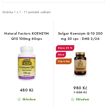
p
z
i
e
Stránka
1
z
1
-
11
položek celkem
s
n
p
í
r
p
Natural Factors KOENZYM
Solgar Koenzym Q-10 200
o
r
Q10 100mg 60cps
mg 30 cps - DMS 2/26
d
o
48 %
u
d
Akce
k
u
Výprodej
t
k
ů
t
ů
980 Kč
480 Kč
1 888 Kč
Skladem
Skladem