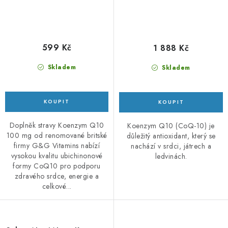
599 Kč
1 888 Kč
Skladem
Skladem
Doplněk stravy Koenzym Q10
Koenzym Q10 (CoQ-10) je
100 mg od renomované britské
důležitý antioxidant, který se
firmy G&G Vitamins nabízí
nachází v srdci, játrech a
vysokou kvalitu ubichinonové
ledvinách.
formy CoQ10 pro podporu
zdravého srdce, energie a
celkové...