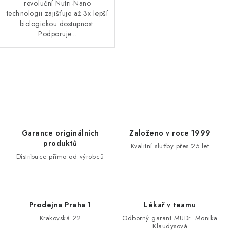
revoluční Nutri-Nano
technologii zajišťuje až 3x lepší
biologickou dostupnost.
Podporuje...
O
v
l
á
d
Garance originálních
Založeno v roce 1999
a
produktů
Kvalitní služby přes 25 let
c
Distribuce přímo od výrobců
í
p
r
Prodejna Praha 1
Lékař v teamu
v
Krakovská 22
Odborný garant MUDr. Monika
k
Klaudysová