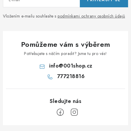
Vložením e-mailu souhlasíte s
podmínkami ochrany osobních údajů
Pomůžeme vám s výběrem
Potřebujete s něčím poradit? Jsme tu pro vás!
info
@
001shop.cz
777218816
Z