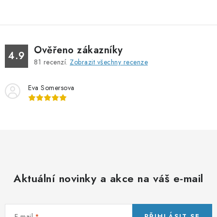
y
v
ý
p
Ověřeno zákazníky
4.9
i
81
recenzí.
Zobrazit všechny recenze
s
u
Eva Somersova
Aktuální novinky a akce na váš e-mail
E-mail
PŘIHLÁSIT SE