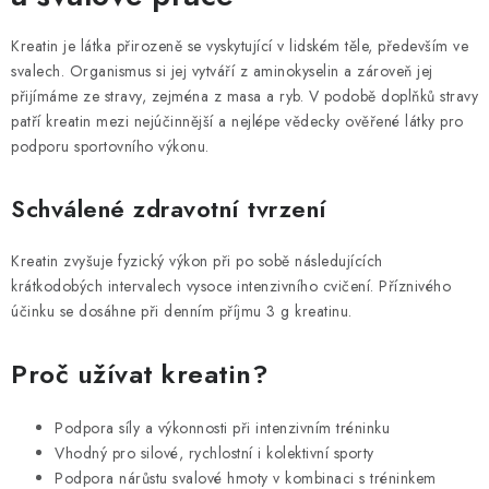
á
d
Kreatin je látka přirozeně se vyskytující v lidském těle, především ve
a
svalech. Organismus si jej vytváří z aminokyselin a zároveň jej
c
přijímáme ze stravy, zejména z masa a ryb. V podobě doplňků stravy
í
patří kreatin mezi nejúčinnější a nejlépe vědecky ověřené látky pro
p
podporu sportovního výkonu.
r
v
Schválené zdravotní tvrzení
k
y
Kreatin zvyšuje fyzický výkon při po sobě následujících
v
krátkodobých intervalech vysoce intenzivního cvičení. Příznivého
ý
účinku se dosáhne při denním příjmu 3 g kreatinu.
p
Proč užívat kreatin?
i
s
u
Podpora síly a výkonnosti při intenzivním tréninku
Vhodný pro silové, rychlostní i kolektivní sporty
Podpora nárůstu svalové hmoty v kombinaci s tréninkem