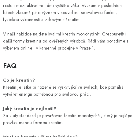
roste i mezi aktivními lidmi vyššího věku. Výzkum v posledních
letech zkoumá jeho význam v souvislosti se svalovou funkcí,
fyzickou výkonností a zdravým stárnutím.
V naší nabídce najdete kvalitní kreatin monohydrát, Creapure® i
další formy kreatinu od ověřených výrobců. Rádi vám poradíme s
výběrem online i v kamenné prodejně v Praze 1.
FAQ
Co je kreatin?
Kreatin je látka přirozeně se vyskytující ve svalech, kde pomáhá
vytvářet energii potřebnou pro svalovou práci.
Jaký kreatin je nejlepší?
Za zlatý standard je považován kreatin monohydrát, který je nejlépe
prozkoumanou formou kreatinu.
Musí se kreatin užívat každý den?