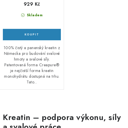
929 Kč
Skladem
100% čistý a panenský kreatin z
Německa pro budování svalové
hmoty a svalové síly.
Patentovaná forma Creapure®
je nejčistší forma kreatin
monohydrátu dostupná na trhu.
Tato...
O
v
Kreatin – podpora výkonu, síly
l
a svalové práce