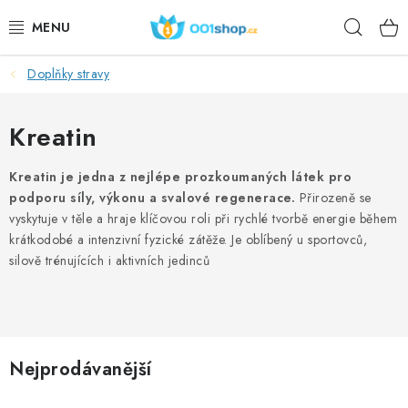
Přejít
Hleda
na
obsah
Doplňky stravy
DOPLŇKY STRAVY
KOSMETIKA
Kreatin
SPORT
Kreatin je jedna z nejlépe prozkoumaných látek pro
podporu síly, výkonu a svalové regenerace.
Přirozeně se
vyskytuje v těle a hraje klíčovou roli při rychlé tvorbě energie během
POTRAVINY
krátkodobé a intenzivní fyzické zátěže. Je oblíbený u sportovců,
silově trénujících i aktivních jedinců
TÉMATA
AKCE
DÁRKY
Nejprodávanější