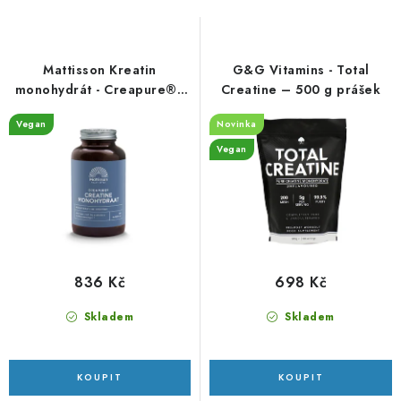
s
n
p
í
r
p
Mattisson Kreatin
G&G Vitamins - Total
o
r
monohydrát - Creapure® -
Creatine – 500 g prášek
180 kapslí
d
o
Vegan
Novinka
u
d
Vegan
k
u
t
k
ů
t
ů
836 Kč
698 Kč
Skladem
Skladem