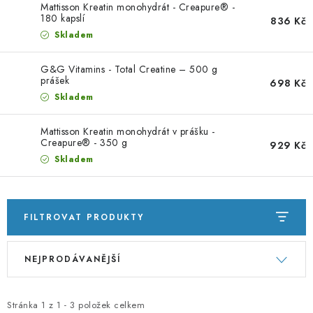
PORADNA
Mattisson Kreatin monohydrát - Creapure® -
180 kapslí
836 Kč
Skladem
ZNAČKY
G&G Vitamins - Total Creatine – 500 g
Jak nakupovat
Obchodní podmínky
prášek
698 Kč
Skladem
Podmínky ochrany osobních údajů
Kontakty
Natural Health Store
Slovník pojmů
Mapa serveru
Mattisson Kreatin monohydrát v prášku -
Moje objednávka
Creapure® - 350 g
929 Kč
Skladem
FILTROVAT PRODUKTY
V
Ř
NEJPRODÁVANĚJŠÍ
ý
a
p
z
i
e
Stránka
1
z
1
-
3
položek celkem