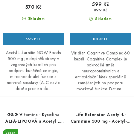
599 Kč
570 Kč
899 Kč
Skladem
Skladem
Acetyl-L-karnitin NOW Foods
Viridian Cognitive Complex 60
500 mg je doplněk stravy v
kapslí. Cognitive Complex je
veganských kapslích pro
pokročilá směs
podporu buněčné energie,
neuroprotektivních a
mitochondriální funkce a
antioxidační látek speciálně
nervové soustavy (ALC navíc
zaměřených na podporu
dobře proniká do...
mozkové funkce. Datum...
G&G Vitamins - Kyselina
Life Extension Acetyl-L-
ALFA-LIPOOVÁ a Acetyl L-
Carnitine 500 mg - Acetyl-L-
KARNITIN - 60 kapslí
karnitin- 100
Vegan