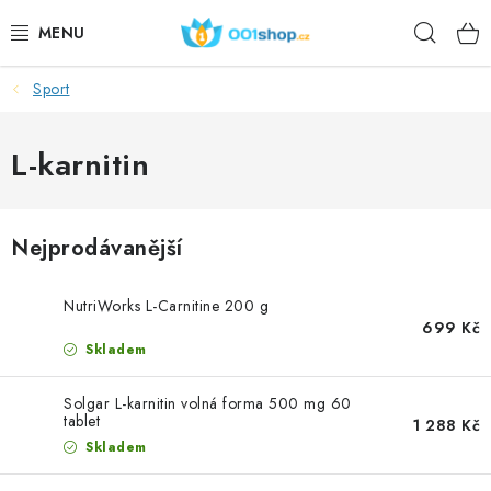
Přejít
Hleda
na
obsah
Sport
DOPLŇKY STRAVY
KOSMETIKA
L-karnitin
SPORT
Nejprodávanější
POTRAVINY
NutriWorks L-Carnitine 200 g
TÉMATA
699 Kč
Skladem
AKCE
Solgar L-karnitin volná forma 500 mg 60
tablet
1 288 Kč
DÁRKY
Skladem