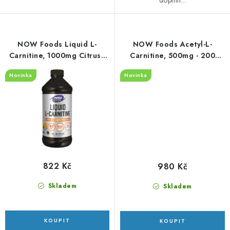
doplnit...
NOW Foods Liquid L-
NOW Foods Acetyl-L-
Carnitine, 1000mg Citrus -
Carnitine, 500mg - 200
473 ml.
kapslí
Novinka
Novinka
822 Kč
980 Kč
Skladem
Skladem