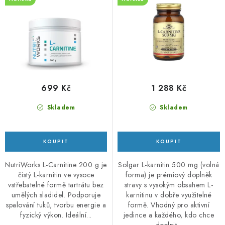
u
d
k
u
t
k
ů
t
ů
699 Kč
1 288 Kč
Skladem
Skladem
NutriWorks L-Carnitine 200 g je
Solgar L-karnitin 500 mg (volná
čistý L-karnitin ve vysoce
forma) je prémiový doplněk
vstřebatelné formě tartrátu bez
stravy s vysokým obsahem L-
umělých sladidel. Podporuje
karnitinu v dobře využitelné
spalování tuků, tvorbu energie a
formě. Vhodný pro aktivní
fyzický výkon. Ideální...
jedince a každého, kdo chce