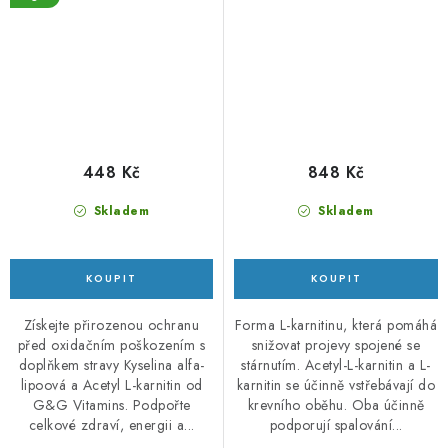
vegetariánských kapslí
448 Kč
848 Kč
Skladem
Skladem
Získejte přirozenou ochranu
Forma L-karnitinu, která pomáhá
před oxidačním poškozením s
snižovat projevy spojené se
doplňkem stravy Kyselina alfa-
stárnutím. Acetyl-L-karnitin a L-
lipoová a Acetyl L-karnitin od
karnitin se účinně vstřebávají do
G&G Vitamins. Podpořte
krevního oběhu. Oba účinně
celkové zdraví, energii a...
podporují spalování...