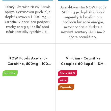
Tekutý L-karnitin NOW Foods
Acetyl-L-karnitin NOW Foods
Sports s citrusovou příchutí je
500 mg je doplněk stravy v
doplněk stravy s 1 000 mg L-
veganských kapslích pro
karnitinu v porci pro podporu
podporu buněčné energie,
tvorby energie, ideální před
mitochondriální funkce a
tréninkem díky rychlému a...
nervové soustavy (ALC navíc
dobře proniká do...
NOW Foods Acetyl-L-
Viridian - Cognitive
Carnitine, 500mg - 100
Complex 60 kapslí - DMS
kapslí
6/26
Novinka
33 %
Akce
Výprodej