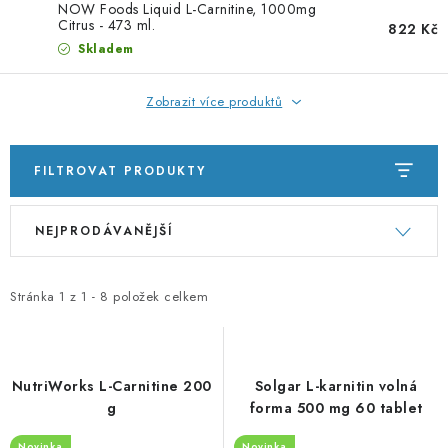
PORADNA
NOW Foods Liquid L-Carnitine, 1000mg
Citrus - 473 ml.
822 Kč
Skladem
ZNAČKY
Zobrazit více produktů
Jak nakupovat
Obchodní podmínky
Podmínky ochrany osobních údajů
Kontakty
Natural Health Store
FILTROVAT PRODUKTY
Slovník pojmů
Mapa serveru
Moje objednávka
V
Ř
NEJPRODÁVANĚJŠÍ
ý
a
p
z
i
e
Stránka
1
z
1
-
8
položek celkem
s
n
p
í
r
p
NutriWorks L-Carnitine 200
Solgar L-karnitin volná
o
r
g
forma 500 mg 60 tablet
d
o
Novinka
Novinka