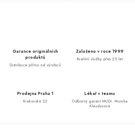
O
v
l
á
d
Garance originálních
Založeno v roce 1999
a
produktů
Kvalitní služby přes 25 let
c
Distribuce přímo od výrobců
í
p
r
Prodejna Praha 1
Lékař v teamu
v
Krakovská 22
Odborný garant MUDr. Monika
k
Klaudysová
y
v
ý