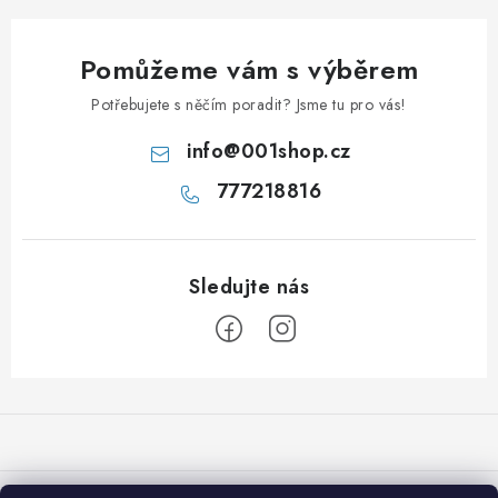
Pomůžeme vám s výběrem
Potřebujete s něčím poradit? Jsme tu pro vás!
info
@
001shop.cz
777218816
Z
á
p
a