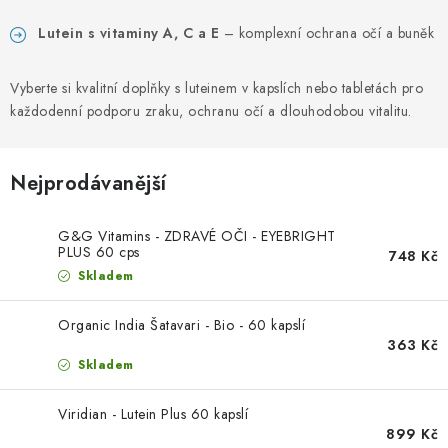
PORADNA
Lutein s vitaminy A, C a E
– komplexní ochrana očí a buněk
ZNAČKY
Vyberte si kvalitní doplňky s luteinem v kapslích nebo tabletách pro
Jak nakupovat
Obchodní podmínky
každodenní podporu zraku, ochranu očí a dlouhodobou vitalitu.
Podmínky ochrany osobních údajů
Kontakty
Natural Health Store
Slovník pojmů
Mapa serveru
Nejprodávanější
Moje objednávka
G&G Vitamins - ZDRAVÉ OČI - EYEBRIGHT
PLUS 60 cps
748 Kč
Skladem
Organic India Šatavari - Bio - 60 kapslí
363 Kč
Skladem
Viridian - Lutein Plus 60 kapslí
899 Kč