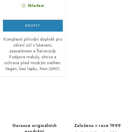
Skladem
Komplexní přírodní doplněk pro
zdraví očí s luteinem,
zeaxantinem a flavonoidy.
Podpora makuly, sítnice a
ochrana před modrým světlem.
Vegan, bez lepku, Non-GMO.
O
v
l
á
d
Garance originálních
Založeno v roce 1999
produktů