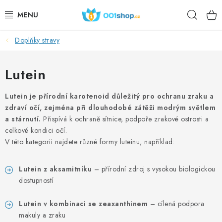
Přejít
Hleda
na
obsah
Doplňky stravy
DOPLŇKY STRAVY
KOSMETIKA
Lutein
SPORT
Lutein je přírodní karotenoid důležitý pro ochranu zraku a
zdraví očí, zejména při dlouhodobé zátěži modrým světlem
a stárnutí.
Přispívá k ochraně sítnice, podpoře zrakové ostrosti a
POTRAVINY
celkové kondici očí.
V této kategorii najdete různé formy luteinu, například:
TÉMATA
Lutein z aksamitníku
– přírodní zdroj s vysokou biologickou
AKCE
dostupností
DÁRKY
Lutein v kombinaci se zeaxanthinem
– cílená podpora
makuly a zraku