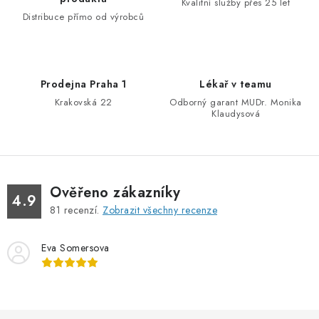
a
Kvalitní služby přes 25 let
c
Distribuce přímo od výrobců
í
p
r
Prodejna Praha 1
Lékař v teamu
v
Krakovská 22
Odborný garant MUDr. Monika
k
Klaudysová
y
v
ý
p
Ověřeno zákazníky
4.9
i
81
recenzí.
Zobrazit všechny recenze
s
u
Eva Somersova