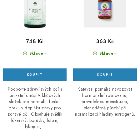
k
u
t
k
ů
t
ů
748 Kč
363 Kč
Skladem
Skladem
Podpořte zdraví svých očí s
Šatavari pomáhá navozovat
unikátní směsí 9 klíčových
hormonální rovnováhu,
složek pro normální funkci
pravidelnou menstruaci,
zraku v doplňku stravy pro
blahodárně působí při
zdravé oči. Obsahuje světlík
normalizaci hladiny estrogenů.
lékařský, borůvky, lutein,
lykopen,...