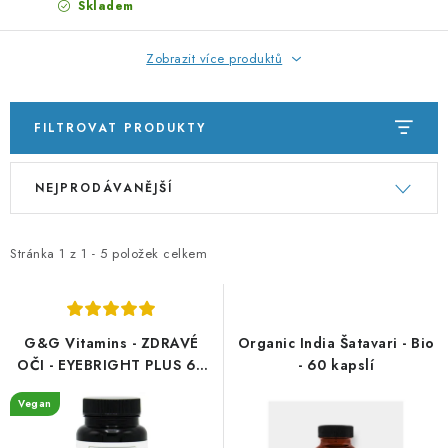
Skladem
Zobrazit více produktů
FILTROVAT PRODUKTY
V
Ř
NEJPRODÁVANĚJŠÍ
ý
a
p
z
i
e
Stránka
1
z
1
-
5
položek celkem
s
n
p
í
r
p
G&G Vitamins - ZDRAVÉ
Organic India Šatavari - Bio
o
r
OČI - EYEBRIGHT PLUS 60
- 60 kapslí
cps
d
o
Vegan
u
d