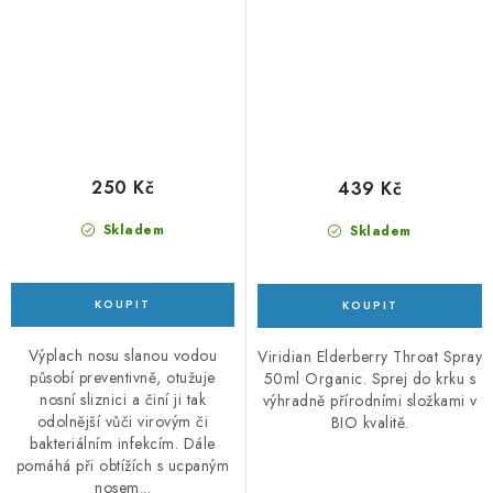
250 Kč
439 Kč
Skladem
Skladem
Výplach nosu slanou vodou
Viridian Elderberry Throat Spray
působí preventivně, otužuje
50ml Organic. Sprej do krku s
nosní sliznici a činí ji tak
výhradně přírodními složkami v
odolnější vůči virovým či
BIO kvalitě.
bakteriálním infekcím. Dále
pomáhá při obtížích s ucpaným
nosem...