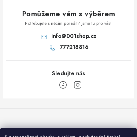
Pomůžeme vám s výběrem
Potřebujete s něčím poradit? Jsme tu pro vás!
info
@
001shop.cz
777218816
Z
á
p
a
Přijímáme online platby
t