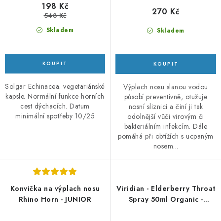
198 Kč
270 Kč
548 Kč
Skladem
Skladem
Solgar Echinacea. vegetariánské
Výplach nosu slanou vodou
kapsle. Normální funkce horních
působí preventivně, otužuje
cest dýchacích. Datum
nosní sliznici a činí ji tak
minimální spotřeby 10/25
odolnější vůči virovým či
bakteriálním infekcím. Dále
pomáhá při obtížích s ucpaným
nosem...
Konvička na výplach nosu
Viridian - Elderberry Throat
Rhino Horn - JUNIOR
Spray 50ml Organic -
Bezinkový sprej do krku