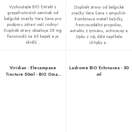
Vyzkoušejte BIO Extrakt z
Doplněk stravy od belgické
grapefruitových semínek od
značky Vera Sana v ampulích-
belgické značky Vera Sana pro
Kombinace mateří kašičky,
podporu zdraví vaší rodiny!
francouzského propolisu,
Doplněk stravy obsahuje 28 mg
extraktu z tymiánu, echinacey a
flavonoidů na 45 kapek a je
šípku z něj dělá nepřítele
skvělý...
chřipky a...
Viridian - Elecampane
Ladrome BIO Echinacea - 50
Tincture 50ml - BIO Oman
ml
pravý