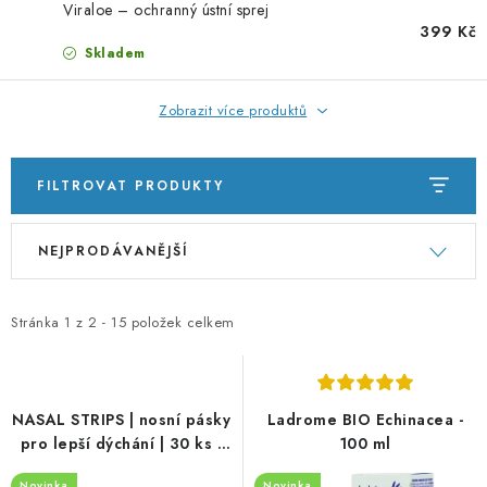
PORADNA
Viraloe – ochranný ústní sprej
399 Kč
Skladem
ZNAČKY
Zobrazit více produktů
Jak nakupovat
Obchodní podmínky
Podmínky ochrany osobních údajů
Kontakty
Natural Health Store
FILTROVAT PRODUKTY
Slovník pojmů
Mapa serveru
Moje objednávka
V
Ř
NEJPRODÁVANĚJŠÍ
ý
a
p
z
i
e
Stránka
1
z
2
-
15
položek celkem
s
n
p
í
r
p
NASAL STRIPS | nosní pásky
Ladrome BIO Echinacea -
o
r
pro lepší dýchání | 30 ks |
100 ml
béžové
d
o
Novinka
Novinka