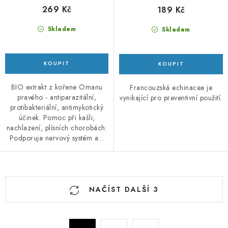
269 Kč
189 Kč
Skladem
Skladem
BIO extrakt z kořene Omanu
Francouzská echinacea je
pravého - antiparazitální,
vynikající pro preventivní použití.
protibakteriální, antimykotický
účinek. Pomoc při kašli,
nachlazení, plísních chorobách.
Podporuje nervový systém a...
O
NAČÍST DALŠÍ 3
v
l
á
S