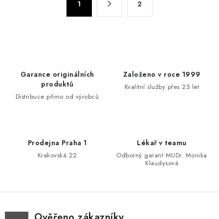
d
1
2
t
a
r
c
á
n
í
k
p
o
r
Garance originálních
Založeno v roce 1999
v
v
produktů
Kvalitní služby přes 25 let
á
k
Distribuce přímo od výrobců
n
y
í
v
ý
Prodejna Praha 1
Lékař v teamu
p
Krakovská 22
Odborný garant MUDr. Monika
i
Klaudysová
s
u
Ověřeno zákazníky