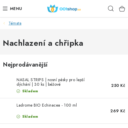
Přejít
Hleda
na
obsah
Témata
DOPLŇKY STRAVY
KOSMETIKA
Nachlazení a chřipka
SPORT
Nejprodávanější
POTRAVINY
NASAL STRIPS | nosní pásky pro lepší
TÉMATA
dýchání | 30 ks | béžové
250 Kč
Skladem
AKCE
Ladrome BIO Echinacea - 100 ml
269 Kč
DÁRKY
Skladem