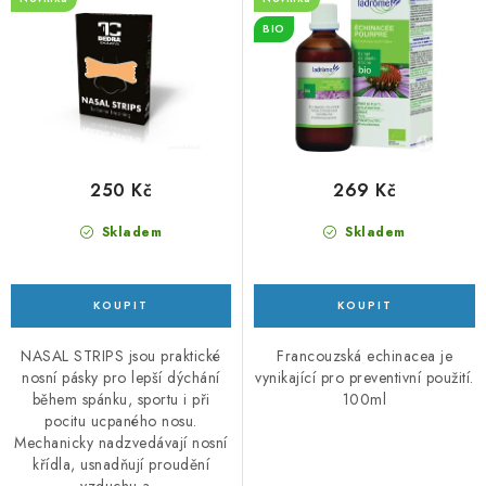
u
d
BIO
k
u
t
k
ů
t
ů
250 Kč
269 Kč
Skladem
Skladem
NASAL STRIPS jsou praktické
Francouzská echinacea je
nosní pásky pro lepší dýchání
vynikající pro preventivní použití.
během spánku, sportu i při
100ml
pocitu ucpaného nosu.
Mechanicky nadzvedávají nosní
křídla, usnadňují proudění
vzduchu a...