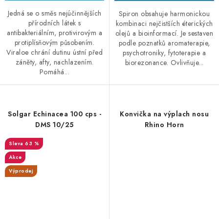
Jedná se o směs nejúčinnějších
Spiron obsahuje harmonickou
přírodních látek s
kombinaci nejčistších éterických
antibakteriálním, protivirovým a
olejů a bioinformací. Je sestaven
protiplísňovým působením.
podle poznatků aromaterapie,
Viraloe chrání dutinu ústní před
psychotroniky, fytoterapie a
záněty, afty, nachlazením.
biorezonance. Ovlivňuje...
Pomáhá...
Solgar Echinacea 100 cps -
Konvička na výplach nosu
DMS 10/25
Rhino Horn
63 %
Akce
Výprodej