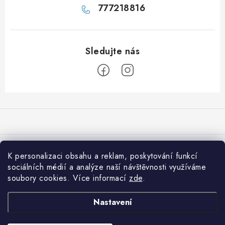
777218816
Z
á
p
a
Přijímáme online platby
t
K personalizaci obsahu a reklam, poskytování funkcí
í
sociálních médií a analýze naší návštěvnosti využíváme
Co je nového na 001shop
soubory cookies. Více informací
zde
.
Shiitake: Královna léčivých hub pro imunitu, srdce i vitalitu
Informace pro vás
Nastavení
Která vláknina je pro vás nejvhodnější?
Jak nakupovat