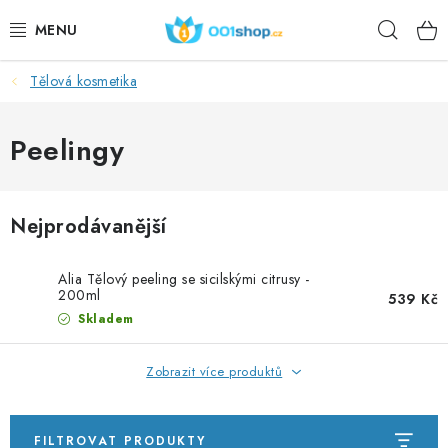
Přejít
Hleda
na
obsah
Tělová kosmetika
DOPLŇKY STRAVY
KOSMETIKA
Peelingy
SPORT
Nejprodávanější
POTRAVINY
Alia Tělový peeling se sicilskými citrusy -
TÉMATA
200ml
539 Kč
Skladem
AKCE
Zobrazit více produktů
DÁRKY
FILTROVAT PRODUKTY