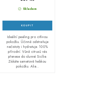
Skladem
Ideální peeling pro citlivou
pokožku. Účinně odstraňuje
nečistoty i hydratuje. 100%
přírodní. Vůně citrusů vás
přenese do slunné Sicílie.
Získáte sametově hebkou
pokožku. Alia...
O
v
l
á