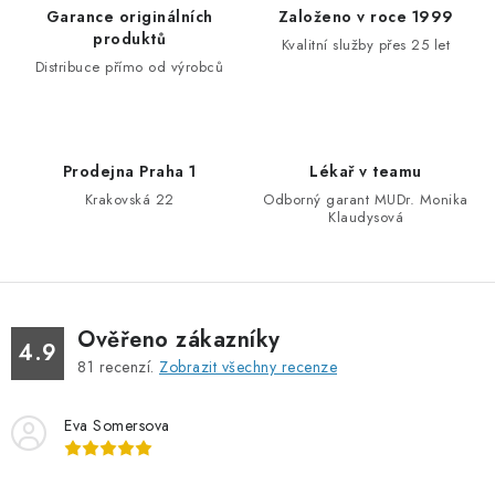
d
Garance originálních
Založeno v roce 1999
a
produktů
Kvalitní služby přes 25 let
c
Distribuce přímo od výrobců
í
p
r
Prodejna Praha 1
Lékař v teamu
v
Krakovská 22
Odborný garant MUDr. Monika
k
Klaudysová
y
v
ý
p
Ověřeno zákazníky
4.9
i
81
recenzí.
Zobrazit všechny recenze
s
u
Eva Somersova