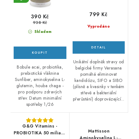
799 Kč
390 Kč
938 Kč
Vyprodáno
Skladem
Unikátní doplněk stravy od
Bobule acai, probiotika,
belgické firmy Verasana
prebiotická vláknina
pomáhá eliminovat
Sunfiber, aminokyselina L-
kandidózu, SIFO a SIBO
glutamin, houba chaga -
(plísně a kvasinky v tenkém
pro podporu zdravých
střevě a bakteriální
střev. Datum minimální
přerůstání) doprovázející...
spotřeby 1/26
G&G Vitamins -
Mattisson
PROBIOTIKA 50 miliard
Aminokyselina L-