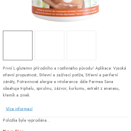
PORADNA
ZNAČKY
Jak nakupovat
Obchodní podmínky
Podmínky ochrany osobních údajů
Kontakty
Natural Health Store
Slovník pojmů
Mapa serveru
Moje objednávka
První L-glutamin přírodního a rostlinného původu! Aplikace: Vysoká
střevní propustnost, Střevní a zažívací potíže, Střevní a periferní
záněty, Potravinové alergie a intolerance. dále Permea Sana
obsahuje triphalu, spirulinu, zázvor, kurkumu, extrakt z ananasu,
křemík a zinek.
Více informací
Položka byla vyprodána…