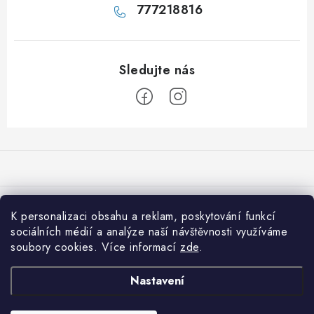
777218816
Z
á
p
a
Přijímáme online platby
t
K personalizaci obsahu a reklam, poskytování funkcí
í
sociálních médií a analýze naší návštěvnosti využíváme
Co je nového na 001shop
soubory cookies. Více informací
zde
.
Shiitake: Královna léčivých hub pro imunitu, srdce i vitalitu
Informace pro vás
Nastavení
Která vláknina je pro vás nejvhodnější?
Jak nakupovat