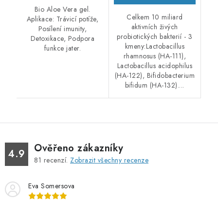
Bio Aloe Vera gel.
Celkem 10 miliard
Aplikace: Trávicí potíže,
aktivních živých
Posílení imunity,
probiotických bakterií - 3
Detoxikace, Podpora
kmeny:Lactobacillus
funkce jater.
rhamnosus (HA-111),
Lactobacillus acidophilus
(HA-122), Bifidobacterium
bifidum (HA-132)....
Ověřeno zákazníky
4.9
81
recenzí.
Zobrazit všechny recenze
Eva Somersova