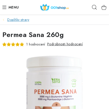
Přejít
Hleda
na
obsah
Doplňky stravy
DOPLŇKY STRAVY
Permea Sana 260g
KOSMETIKA
Podrobnosti hodnocení
1 hodnocení
SPORT
POTRAVINY
TÉMATA
AKCE
DÁRKY