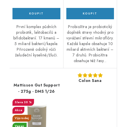
První komplex půdních
ProbioXtra je probiotický
probiotik, laktobacilů a
doplněk stravy vhodný pro
bifidobakterií. 17 kmenů –
vyvážení střevní mikroflóry.
5 miliard bakterií/kapsle.
Každá kapsle obsahuje 10
Přirozeně odolný vůči
miliard aktivních bakterií –
žaludeční kyselině/žluči.
7 druhů. ProbioXtra
obsahuje též řasy...
Colon Sana
Mattisson Gut Support
- 275g - DMS 1/26
58 %
Akce
Výprodej
Vegan