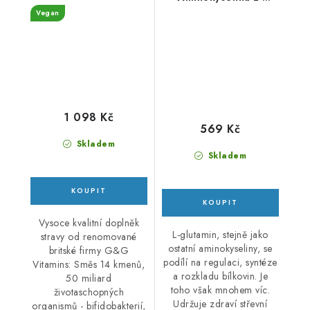
- ADVANCED PRO-
glutamin v prášku - 250
Vegan
VEFLORA 50 billion 60
g
cps
1 098 Kč
569 Kč
Skladem
Skladem
Vysoce kvalitní doplněk
L-glutamin, stejně jako
stravy od renomované
ostatní aminokyseliny, se
britské firmy G&G
podílí na regulaci, syntéze
Vitamins: Směs 14 kmenů,
a rozkladu bílkovin. Je
50 miliard
toho však mnohem víc.
životaschopných
Udržuje zdraví střevní
organismů - bifidobakterií,