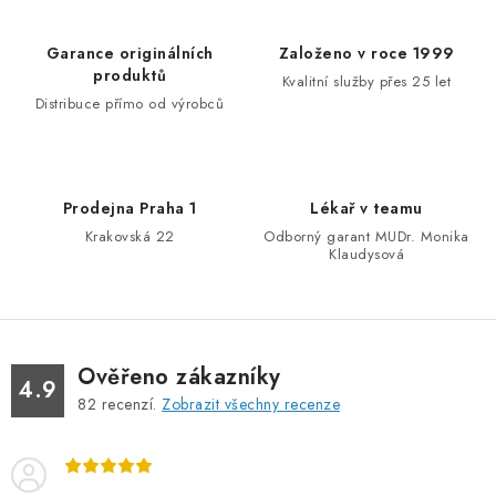
á
d
Garance originálních
Založeno v roce 1999
a
produktů
Kvalitní služby přes 25 let
c
Distribuce přímo od výrobců
í
p
r
Prodejna Praha 1
Lékař v teamu
v
Krakovská 22
Odborný garant MUDr. Monika
k
Klaudysová
y
v
ý
p
Ověřeno zákazníky
4.9
i
82
recenzí.
Zobrazit všechny recenze
s
u