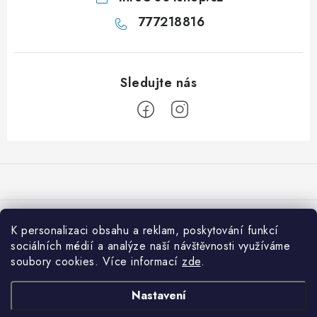
777218816
Z
á
p
a
Přijímáme online platby
t
K personalizaci obsahu a reklam, poskytování funkcí
í
sociálních médií a analýze naší návštěvnosti využíváme
Co je nového na 001shop
soubory cookies. Více informací
zde
.
Shiitake: Královna léčivých hub pro imunitu, srdce i vitalitu
Informace pro vás
Nastavení