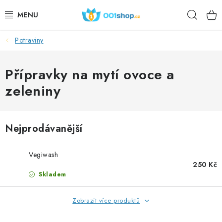
Přejít
Hleda
na
obsah
Potraviny
DOPLŇKY STRAVY
KOSMETIKA
Přípravky na mytí ovoce a
zeleniny
SPORT
POTRAVINY
Nejprodávanější
TÉMATA
Vegiwash
250 Kč
AKCE
Skladem
DÁRKY
Zobrazit více produktů