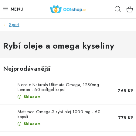
Přejít
Hleda
na
obsah
Sport
DOPLŇKY STRAVY
KOSMETIKA
Rybí oleje a omega kyseliny
SPORT
Nejprodávanější
POTRAVINY
Nordic Naturals Ultimate Omega, 1280mg
TÉMATA
Lemon - 60 softgel kapslí
768 Kč
Skladem
AKCE
Mattisson Omega-3 rybí olej 1000 mg - 60
kapslí
778 Kč
DÁRKY
Skladem