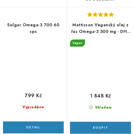
Solgar Omega-3 700 60
Mattisson Veganský olej z
cps
řas Omega-3 500 mg - DHA
375 mg a EPA 125 mg - 120
Vegan
kapslí
799 Kč
1 848 Kč
Vyprodáno
Skladem