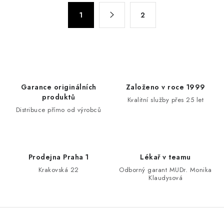
á
S
d
1
2
t
a
r
c
á
n
í
k
p
o
r
Garance originálních
Založeno v roce 1999
v
v
produktů
Kvalitní služby přes 25 let
á
k
Distribuce přímo od výrobců
n
y
í
v
ý
Prodejna Praha 1
Lékař v teamu
p
Krakovská 22
Odborný garant MUDr. Monika
i
Klaudysová
s
u