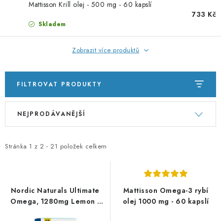
PORADNA
Mattisson Krill olej - 500 mg - 60 kapslí
733 Kč
Skladem
ZNAČKY
Zobrazit více produktů
Jak nakupovat
Obchodní podmínky
Podmínky ochrany osobních údajů
Kontakty
Natural Health Store
FILTROVAT PRODUKTY
Slovník pojmů
Mapa serveru
Moje objednávka
V
Ř
NEJPRODÁVANĚJŠÍ
ý
a
p
z
i
e
Stránka
1
z
2
-
21
položek celkem
s
n
p
í
r
p
Nordic Naturals Ultimate
Mattisson Omega-3 rybí
o
r
Omega, 1280mg Lemon -
olej 1000 mg - 60 kapslí
60 softgel kapslí
d
o