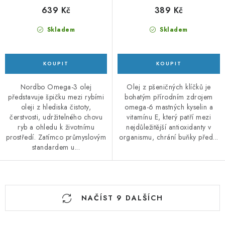
639 Kč
389 Kč
Skladem
Skladem
Nordbo Omega-3 olej
Olej z pšeničných klíčků je
představuje špičku mezi rybími
bohatým přírodním zdrojem
oleji z hlediska čistoty,
omega-6 mastných kyselin a
čerstvosti, udržitelného chovu
vitamínu E, který patří mezi
ryb a ohledu k životnímu
nejdůležitější antioxidanty v
prostředí. Zatímco průmyslovým
organismu, chrání buňky před...
standardem u...
O
NAČÍST 9 DALŠÍCH
v
l