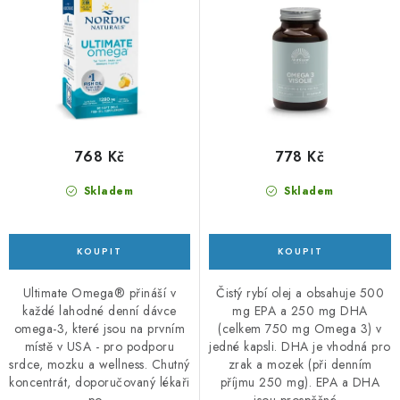
u
d
k
u
t
k
ů
t
ů
768 Kč
778 Kč
Skladem
Skladem
Ultimate Omega® přináší v
Čistý rybí olej a obsahuje 500
každé lahodné denní dávce
mg EPA a 250 mg DHA
omega-3, které jsou na prvním
(celkem 750 mg Omega 3) v
místě v USA - pro podporu
jedné kapsli. DHA je vhodná pro
srdce, mozku a wellness. Chutný
zrak a mozek (při denním
koncentrát, doporučovaný lékaři
příjmu 250 mg). EPA a DHA
po...