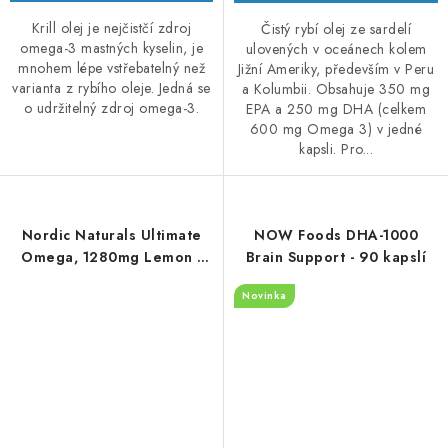
Krill olej je nejčistčí zdroj
Čistý rybí olej ze sardelí
omega-3 mastných kyselin, je
ulovených v oceánech kolem
mnohem lépe vstřebatelný než
Jižní Ameriky, především v Peru
varianta z rybího oleje. Jedná se
a Kolumbii. Obsahuje 350 mg
o udržitelný zdroj omega-3.
EPA a 250 mg DHA (celkem
600 mg Omega 3) v jedné
kapsli. Pro...
Nordic Naturals Ultimate
NOW Foods DHA-1000
Omega, 1280mg Lemon -
Brain Support - 90 kapslí
180 softgel kapslí
Novinka