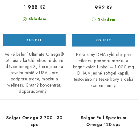
1 988 Kč
992 Kč
Skladem
Skladem
Velké balení Ultimate Omega®
Extra silný DHA rybí olej pro
přináší v každé lahodné denní
cílenou podporu mozku a
dávce omega-3, které jsou na
kognitivních funkcí – 1 000 mg
prvním místě v USA - pro
DHA v jedné softgel kapsli,
podporu srdce, mozku a
testováno na těžké kovy a další
wellness. Chutný koncentrát,
kontaminanty.
doporučovaný...
Solgar Omega-3 700 - 30
Solgar Full Spectrum
cps
Omega 120 cps