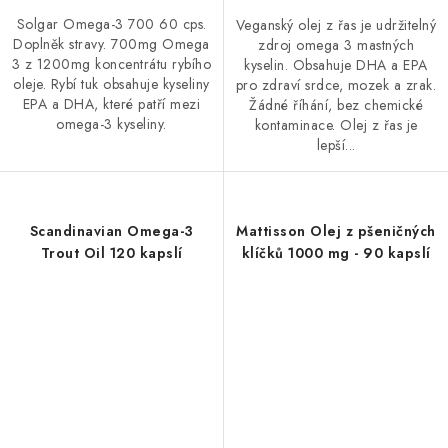
Solgar Omega-3 700 60 cps.
Veganský olej z řas je udržitelný
Doplněk stravy. 700mg Omega
zdroj omega 3 mastných
3 z 1200mg koncentrátu rybího
kyselin. Obsahuje DHA a EPA
oleje. Rybí tuk obsahuje kyseliny
pro zdraví srdce, mozek a zrak.
EPA a DHA, které patří mezi
Žádné říhání, bez chemické
omega-3 kyseliny.
kontaminace. Olej z řas je
lepší...
Scandinavian Omega-3
Mattisson Olej z pšeničných
Trout Oil 120 kapslí
klíčků 1000 mg - 90 kapslí