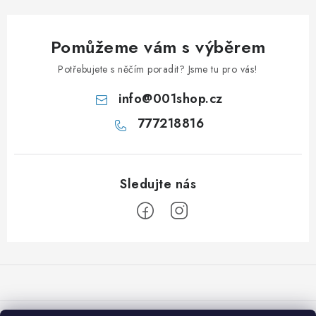
Pomůžeme vám s výběrem
Potřebujete s něčím poradit? Jsme tu pro vás!
info
@
001shop.cz
777218816
Z
á
p
a