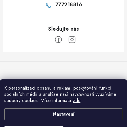
777218816
Z
á
p
a
Přijímáme online platby
t
K personalizaci obsahu a reklam, poskytování funkcí
í
sociálních médií a analýze naší návštěvnosti využíváme
Co je nového na 001shop
soubory cookies. Více informací
zde
.
Shiitake: Královna léčivých hub pro imunitu, srdce i vitalitu
Informace pro vás
Nastavení
Která vláknina je pro vás nejvhodnější?
Jak nakupovat