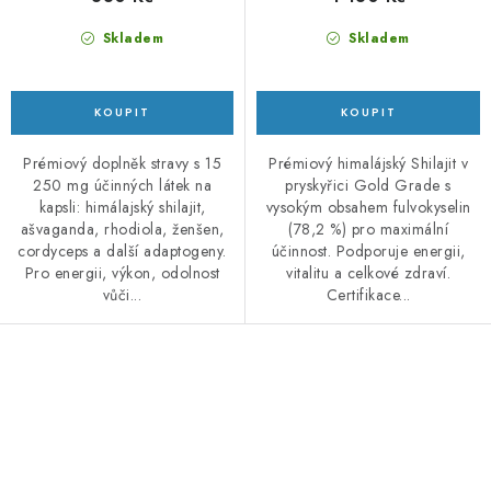
Skladem
Skladem
Prémiový doplněk stravy s 15
Prémiový himalájský Shilajit v
250 mg účinných látek na
pryskyřici Gold Grade s
kapsli: himálajský shilajit,
vysokým obsahem fulvokyselin
ašvaganda, rhodiola, ženšen,
(78,2 %) pro maximální
cordyceps a další adaptogeny.
účinnost. Podporuje energii,
Pro energii, výkon, odolnost
vitalitu a celkové zdraví.
vůči...
Certifikace...
O
v
l
á