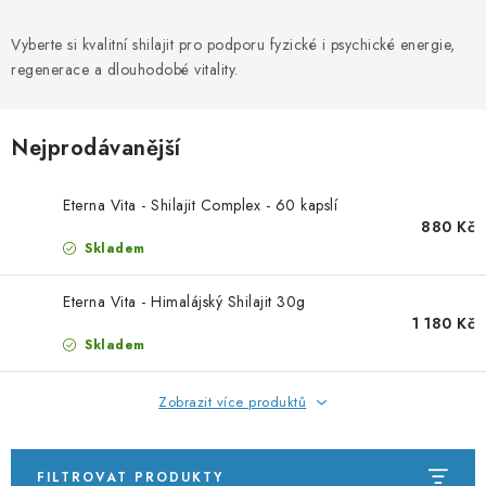
PORADNA
Vyberte si kvalitní shilajit pro podporu fyzické i psychické energie,
ZNAČKY
regenerace a dlouhodobé vitality.
Jak nakupovat
Obchodní podmínky
Nejprodávanější
Podmínky ochrany osobních údajů
Kontakty
Natural Health Store
Slovník pojmů
Mapa serveru
Eterna Vita - Shilajit Complex - 60 kapslí
Moje objednávka
880 Kč
Skladem
Eterna Vita - Himalájský Shilajit 30g
1 180 Kč
Skladem
Zobrazit více produktů
FILTROVAT PRODUKTY