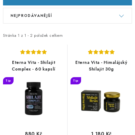
V
Ř
NEJPRODÁVANĚJŠÍ
ý
a
p
z
i
e
Stránka
1
z
1
-
2
položek celkem
s
n
p
í
r
p
Eterna Vita - Shilajit
Eterna Vita - Himalájský
o
r
Complex - 60 kapslí
Shilajit 30g
d
o
Tip
Tip
u
d
k
u
t
k
ů
t
ů
880 Kč
1 180 Kč