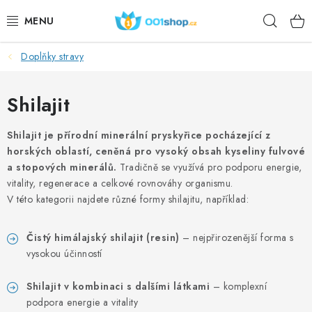
Přejít
Hleda
na
obsah
Doplňky stravy
DOPLŇKY STRAVY
KOSMETIKA
Shilajit
SPORT
Shilajit je přírodní minerální pryskyřice pocházející z
horských oblastí, ceněná pro vysoký obsah kyseliny fulvové
a stopových minerálů.
Tradičně se využívá pro podporu energie,
POTRAVINY
vitality, regenerace a celkové rovnováhy organismu.
V této kategorii najdete různé formy shilajitu, například:
TÉMATA
Čistý himálajský shilajit (resin)
– nejpřirozenější forma s
AKCE
vysokou účinností
DÁRKY
Shilajit v kombinaci s dalšími látkami
– komplexní
podpora energie a vitality