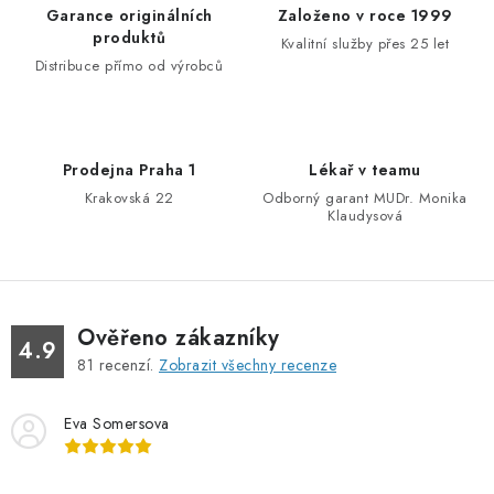
d
Garance originálních
Založeno v roce 1999
a
produktů
Kvalitní služby přes 25 let
c
Distribuce přímo od výrobců
í
p
r
Prodejna Praha 1
Lékař v teamu
v
Krakovská 22
Odborný garant MUDr. Monika
k
Klaudysová
y
v
ý
p
Ověřeno zákazníky
4.9
i
81
recenzí.
Zobrazit všechny recenze
s
u
Eva Somersova