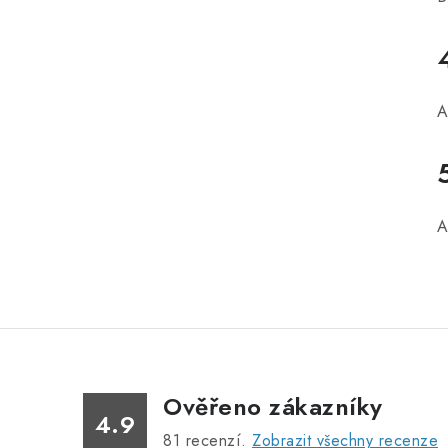
A
A
Ověřeno zákazníky
4.9
81
recenzí.
Zobrazit všechny recenze