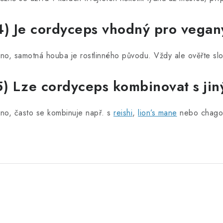
4) Je cordyceps vhodný pro vega
no, samotná houba je rostlinného původu. Vždy ale ověřte slo
5) Lze cordyceps kombinovat s ji
no, často se kombinuje např. s
reishi
,
lion’s mane
nebo chagou