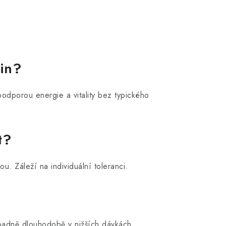
ein?
odporou energie a vitality bez typického
t?
u. Záleží na individuální toleranci.
ípadně dlouhodobě v nižších dávkách.