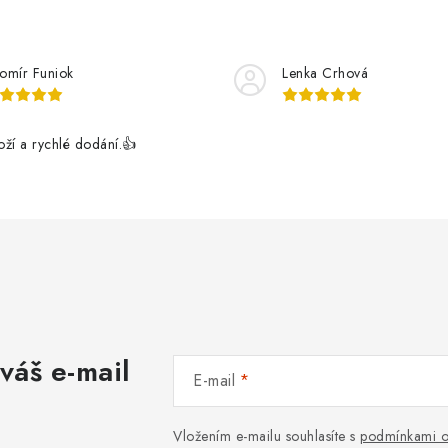
romír Funiok
Lenka Crhová
boží a rychlé dodání.👍
váš e-mail
E-mail
Vložením e-mailu souhlasíte s
podmínkami o