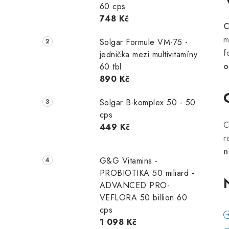
60 cps
r
748 Kč
C
a
m
Solgar Formule VM-75 -
n
f
jednička mezi multivitamíny
o
60 tbl
n
890 Kč
í
Solgar B-komplex 50 - 50
p
cps
C
449 Kč
a
r
n
n
G&G Vitamins -
e
PROBIOTIKA 50 miliard -
ADVANCED PRO-
l
VEFLORA 50 billion 60
cps
1 098 Kč