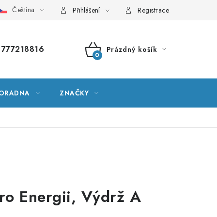
Čeština
vník pojmů
Mapa serveru
Moje objednávka
Přihlášení
Registrace
777218816
Prázdný košík
NÁKUPNÍ
KOŠÍK
ORADNA
ZNAČKY
o Energii, Výdrž A