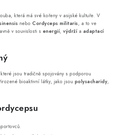
ouba, která má své kořeny v asijské kultuře. V
inensis
nebo
Cordyceps militaris
, a to ve
vně v souvislosti s
energií
,
výdrží
a
adaptací
ný
které jsou tradičně spojovány s podporou
irozené bioaktivní látky, jako jsou
polysacharidy
,
Cordycepsu
sportovců.