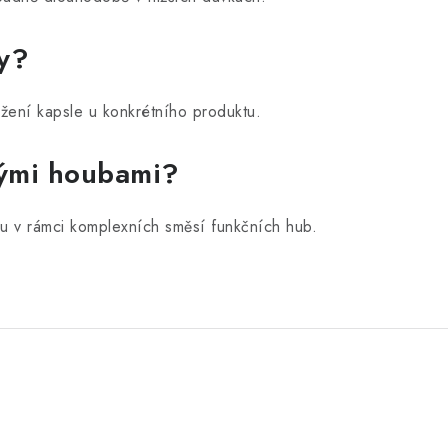
ny?
žení kapsle u konkrétního produktu.
nými houbami?
 v rámci komplexních směsí funkčních hub.