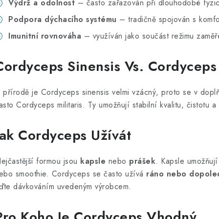
Výdrž a odolnost
– často zařazován při dlouhodobé fyzic
Podpora dýchacího systému
– tradičně spojován s komf
Imunitní rovnováha
– využíván jako součást režimu zaměř
Cordyceps Sinensis Vs. Cordyceps 
 přírodě je Cordyceps sinensis velmi vzácný, proto se v dopl
asto Cordyceps militaris. Ty umožňují stabilní kvalitu, čistotu
Jak Cordyceps Užívát
ejčastější formou jsou
kapsle
nebo
prášek
. Kapsle umožňují
ebo smoothie. Cordyceps se často užívá
ráno nebo dopole
iďte dávkováním uvedeným výrobcem.
Pro Koho Je Cordyceps Vhodný