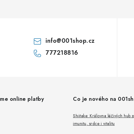
info
@
001shop.cz
777218816
áme online platby
Co je nového na 001s
Shiitake: Královna léčivých hub 
imunitu, srdce i vitalitu