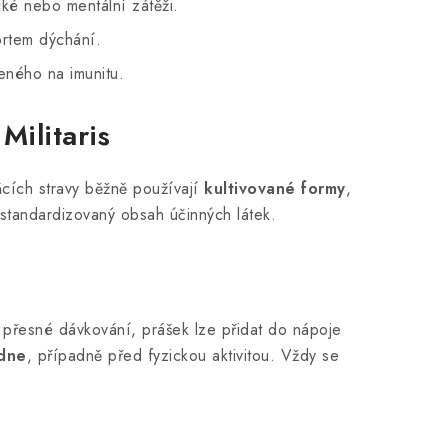
ké nebo mentální zátěži.
ortem dýchání.
eného na imunitu.
Militaris
ňcích stravy běžně používají
kultivované formy
,
 a standardizovaný obsah účinných látek.
 přesné dávkování, prášek lze přidat do nápoje
dne
, případně před fyzickou aktivitou. Vždy se