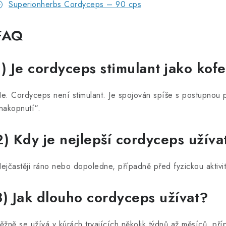
Superionherbs Cordyceps – 90 cps
FAQ
1) Je cordyceps stimulant jako kof
e. Cordyceps není stimulant. Je spojován spíše s postupnou p
nakopnutí“.
2) Kdy je nejlepší cordyceps užíva
ejčastěji ráno nebo dopoledne, případně před fyzickou aktivito
3) Jak dlouho cordyceps užívat?
ěžně se užívá v kúrách trvajících několik týdnů až měsíců, př