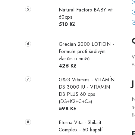
Natural Factors BABY vit
60cps
510 Kč
Grecian 2000 LOTION -
Formule proti šedivým
V
vlasům u mužů
č
425 Kč
G&G Vitamins - VITAMÍN
D3 3000 IU - VITAMIN
D3 PLUS 60 cps
N
(D3+K2+C+Ca)
n
598 Kč
ř
Eterna Vita - Shilajit
Complex - 60 kapslí