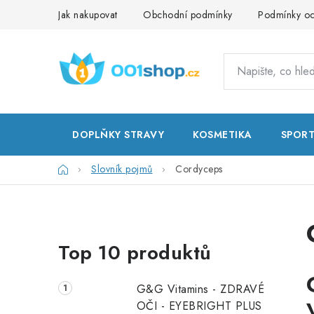
Přejít
Jak nakupovat
Obchodní podmínky
Podmínky oc
na
obsah
DOPLŇKY STRAVY
KOSMETIKA
SPOR
Domů
Slovník pojmů
Cordyceps
P
Top 10 produktů
o
s
G&G Vitamins - ZDRAVÉ
t
OČI - EYEBRIGHT PLUS