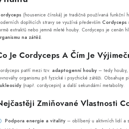
ordyceps
(housenice čínská) je tradičně používaná funkční h
oderních doplňcích stravy se využívá především
Cordyceps s
ormě extraktů nebo jemně mleté houby. Cordyceps je ceněn hla
rganismu na zátěž
.
Co Je Cordyceps A Čím Je Výjimeč
ordyceps patří mezi tzv.
adaptogenní houby
– tedy houby, 
ovnováhy organismu při fyzické i psychické zátěži. Obsahuje př
ukleosidy
(např. cordycepin) a další sekundární metabolity.
Nejčastěji Zmiňované Vlastnosti 
Podpora energie a vitality
– oblíbený u aktivních lidí a 