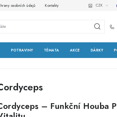
CZK
hrany osobních údajů
Kontakty
Natural Health Store
Slo
T
POTRAVINY
TÉMATA
AKCE
DÁRKY
P
Cordyceps
Cordyceps – Funkční Houba Pr
Vitalitu