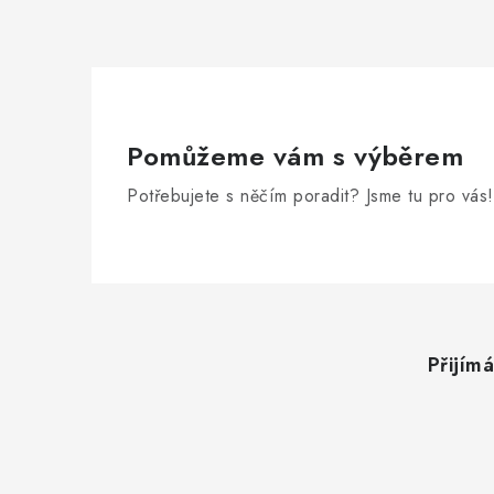
Pomůžeme vám s výběrem
Potřebujete s něčím poradit? Jsme tu pro vás!
Z
á
Přijím
p
a
t