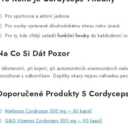
Pro sportovce a aktivní jedince.
Pro osoby vystavené dlouhodobému stresu nebo únavě.
Pro ty, kdo chtějí zařadit
funkční houby
do každodenní rut
Na Co Si Dát Pozor
 těhotenství, při kojení, při autoimunitních onemocněních neb
onzultovat s odborníkem. Doplňky stravy nejsou náhradou pestr
Doporučené Produkty S Cordycep
Mattisson Cordyceps 500 mg – 60 kapslí
G&G Vitamins Cordyceps 500 mg – 90 kapslí