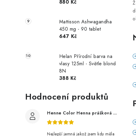
880 Kč
Ž
d
o
Mattisson Ashwagandha
450 mg - 90 tablet
647 Kč
Helan Přírodní barva na
vlasy 125ml - Světle blond
8N
388 Kč
Hodnocení produktů
Henne Color Henna prášková barva: hnědá 100g
Nejlepší jemná jakož jsem kdy měla