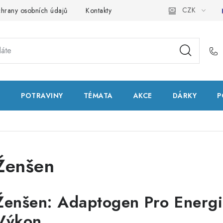
CZK
hrany osobních údajů
Kontakty
Natural Health Store
Slo
T
POTRAVINY
TÉMATA
AKCE
DÁRKY
P
Ženšen
Ženšen: Adaptogen Pro Energi
Výkon