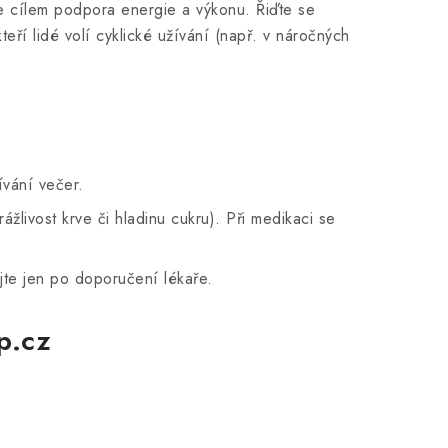
 cílem podpora energie a výkonu. Řiďte se
ří lidé volí cyklické užívání (např. v náročných
ívání večer.
žlivost krve či hladinu cukru). Při medikaci se
ejte jen po doporučení lékaře.
p.cz