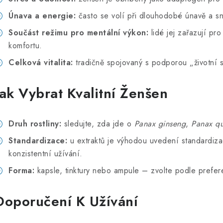
Únava a energie:
často se volí při dlouhodobé únavě a sn
Součást režimu pro mentální výkon:
lidé jej zařazují pr
komfortu.
Celková vitalita:
tradičně spojovaný s podporou „životní s
Jak Vybrat Kvalitní Ženšen
Druh rostliny:
sledujte, zda jde o
Panax ginseng
,
Panax qu
Standardizace:
u extraktů je výhodou uvedení standardiza
konzistentní užívání.
Forma:
kapsle, tinktury nebo ampule – zvolte podle prefer
Doporučení K Užívání