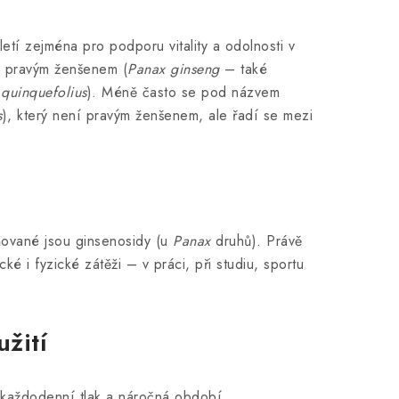
letí zejména pro podporu vitality a odolnosti v
 s pravým ženšenem (
Panax ginseng
– také
quinquefolius
). Méně často se pod názvem
s
), který není pravým ženšenem, ale řadí se mezi
iňované jsou ginsenosidy (u
Panax
druhů). Právě
é i fyzické zátěži – v práci, při studiu, sportu
žití
každodenní tlak a náročná období.