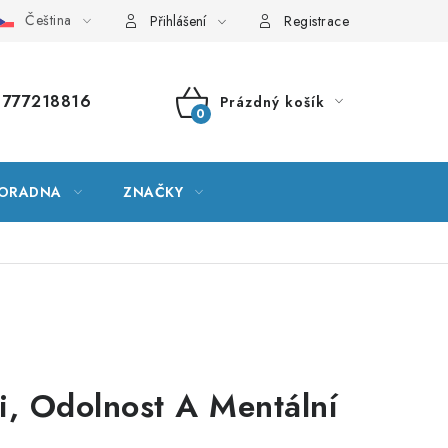
Čeština
vník pojmů
Mapa serveru
Moje objednávka
Přihlášení
Registrace
777218816
Prázdný košík
NÁKUPNÍ
KOŠÍK
ORADNA
ZNAČKY
i, Odolnost A Mentální