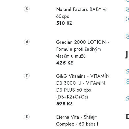
Natural Factors BABY vit
60cps
510 Kč
Grecian 2000 LOTION -
Formule proti šedivým
vlasům u mužů
425 Kč
G&G Vitamins - VITAMÍN
D3 3000 IU - VITAMIN
D3 PLUS 60 cps
(D3+K2+C+Ca)
598 Kč
Eterna Vita - Shilajit
Complex - 60 kapslí