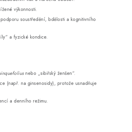
ížené výkonnosti.
o podporu soustředění, bdělosti a kognitivního
íly“ a fyzické kondice.
inquefolius
nebo „sibiřský ženšen“.
ce (např. na ginsenosidy), protože usnadňuje
encí a denního režimu.