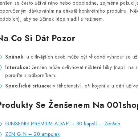
enšen se často užívá ráno nebo dopoledne, zejména pokud je
oporučeným dávkováním na etiketě konkrétního produktu. Někte
bdobích), aby se účinek lépe sladíl s režimem.
Na Co Si Dát Pozor
Spánek:
u citlivějších osob může být vhodné vyhnout se už
Interakce:
ženšen může ovlivňovat některé léky (např. na srá
poraďte s odborníkem.
Specifické situace:
v těhotenství, při kojení a u dětí užív
Produkty Se Ženšenem Na 001sho
GINSENG PREMIUM ADAPT+ 30 kapslí – Ženšen
ZEN GIN – 20 ampulek