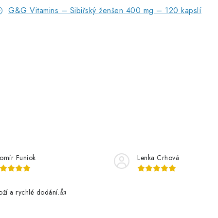
G&G Vitamins – Sibiřský ženšen 400 mg – 120 kapslí
romír Funiok
Lenka Crhová
boží a rychlé dodání.👍