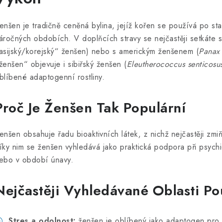
enšen je tradičně ceněná bylina, jejíž kořen se používá po sta
áročných obdobích. V doplňcích stravy se nejčastěji setkáte
asijský/korejský“ ženšen) nebo s americkým ženšenem (
Panax 
ženšen“ objevuje i sibiřský ženšen (
Eleutherococcus senticosu
blíbené adaptogenní rostliny.
Proč Je Ženšen Tak Populární
enšen obsahuje řadu bioaktivních látek, z nichž nejčastěji zm
íky nim se ženšen vyhledává jako praktická podpora při psychick
ebo v období únavy.
Nejčastěji Vyhledávané Oblasti Pou
Stres a odolnost:
ženšen je oblíbený jako adaptogen pro 