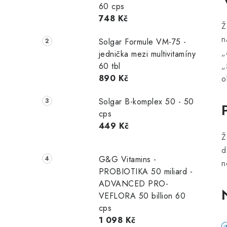
60 cps
r
748 Kč
Ž
a
n
Solgar Formule VM-75 -
n
„
jednička mezi multivitamíny
„
60 tbl
n
890 Kč
o
í
Solgar B-komplex 50 - 50
p
cps
449 Kč
a
Ž
n
d
G&G Vitamins -
n
e
PROBIOTIKA 50 miliard -
ADVANCED PRO-
l
VEFLORA 50 billion 60
cps
1 098 Kč