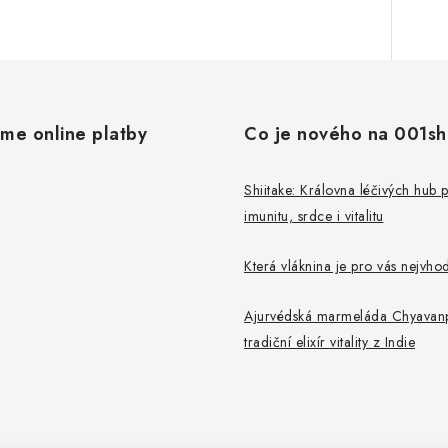
áme online platby
Co je nového na 001s
Shiitake: Královna léčivých hub 
imunitu, srdce i vitalitu
Která vláknina je pro vás nejvho
Ajurvédská marmeláda Chyavanp
tradiční elixír vitality z Indie