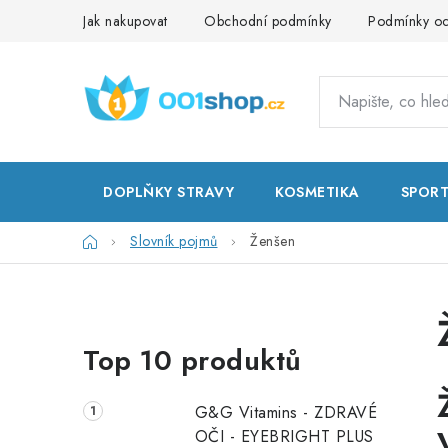
Přejít
Jak nakupovat
Obchodní podmínky
Podmínky oc
na
obsah
DOPLŇKY STRAVY
KOSMETIKA
SPOR
Domů
Slovník pojmů
Ženšen
P
Top 10 produktů
o
s
G&G Vitamins - ZDRAVÉ
t
OČI - EYEBRIGHT PLUS