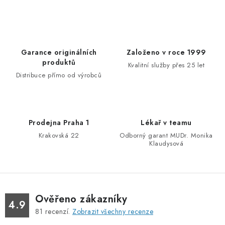
v
l
á
d
Garance originálních
Založeno v roce 1999
a
produktů
Kvalitní služby přes 25 let
c
Distribuce přímo od výrobců
í
p
r
Prodejna Praha 1
Lékař v teamu
v
Krakovská 22
Odborný garant MUDr. Monika
k
Klaudysová
y
v
ý
p
Ověřeno zákazníky
4.9
i
81
recenzí.
Zobrazit všechny recenze
s