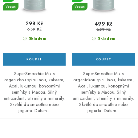
ů
t
Vegan
Vegan
ů
298 Kč
499 Kč
659 Kč
659 Kč
Skladem
Skladem
SuperSmoothie Mix s
SuperSmoothie Mix s
organickou spirulinou, kakaem,
organickou spirulinou, kakaem,
Acai, lukumou, konopnými
Acai, lukumou, konopnými
semínky a Macou. Silný
semínky a Macou. Silný
antioxidant, vitamíny a minerály.
antioxidant, vitamíny a minerály.
Skvělé do smoothie nebo
Skvělé do smoothie nebo
jogurtu. Datum...
jogurtu. Datum...
O