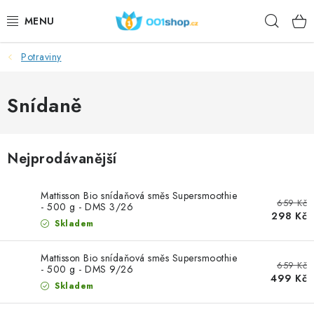
Přejít
Hleda
na
obsah
Potraviny
DOPLŇKY STRAVY
KOSMETIKA
Snídaně
SPORT
Nejprodávanější
POTRAVINY
Mattisson Bio snídaňová směs Supersmoothie
659 Kč
TÉMATA
- 500 g - DMS 3/26
298 Kč
Skladem
AKCE
Mattisson Bio snídaňová směs Supersmoothie
659 Kč
- 500 g - DMS 9/26
DÁRKY
499 Kč
Skladem