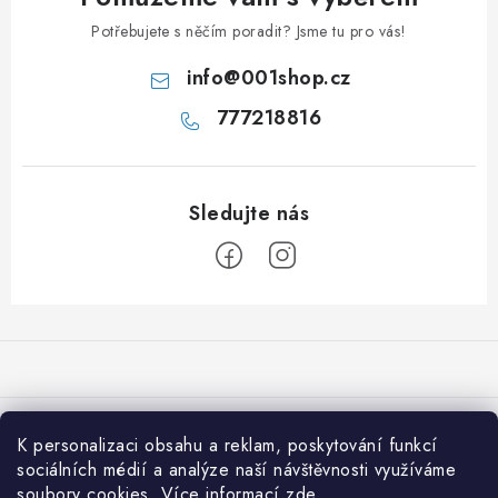
Potřebujete s něčím poradit? Jsme tu pro vás!
info
@
001shop.cz
777218816
Z
á
p
a
Přijímáme online platby
t
K personalizaci obsahu a reklam, poskytování funkcí
í
sociálních médií a analýze naší návštěvnosti využíváme
Co je nového na 001shop
soubory cookies. Více informací
zde
.