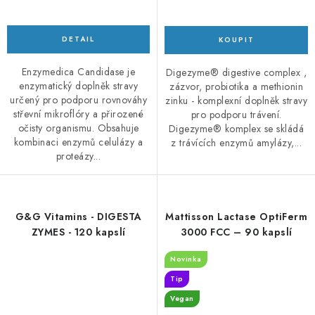
Enzymedica Candidase je
Digezyme® digestive complex ,
enzymatický doplněk stravy
zázvor, probiotika a methionin
určený pro podporu rovnováhy
zinku - komplexní doplněk stravy
střevní mikroflóry a přirozené
pro podporu trávení.
očisty organismu. Obsahuje
Digezyme® komplex se skládá
kombinaci enzymů celulázy a
z trávících enzymů amylázy,...
proteázy...
G&G Vitamins - DIGESTA
Mattisson Lactase OptiFerm
ZYMES - 120 kapslí
3000 FCC – 90 kapslí
Novinka
Tip
Vegan