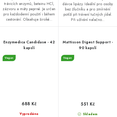
trávicích enzymů, betainu HCl,
dávce lipázy. Ideální pro osoby
zázvoru a máty peprné. Je určen
bez žlučníku a pro zmírnění
pro každodenní použití i během
potíží při trávení tučných jídel.
cestování. Obsahuje široké...
Při užívání nalačno...
Enzymedica Candidase - 42
Mattisson Digest Support -
kapslí
90 kapslí
Vegan
Vegan
688 Kč
551 Kč
Vyprodáno
Skladem