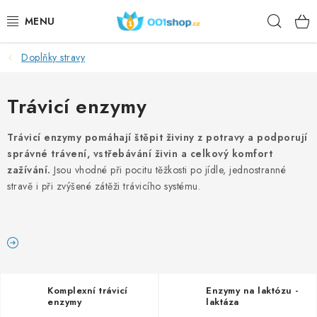
Přejít
Hleda
na
obsah
Doplňky stravy
DOPLŇKY STRAVY
KOSMETIKA
Trávicí enzymy
SPORT
Trávicí enzymy pomáhají štěpit živiny z potravy a podporují
správné trávení, vstřebávání živin a celkový komfort
zažívání.
Jsou vhodné při pocitu těžkosti po jídle, jednostranné
POTRAVINY
stravě i při zvýšené zátěži trávicího systému.
TÉMATA
AKCE
DÁRKY
Komplexní trávicí
Enzymy na laktózu -
enzymy
laktáza