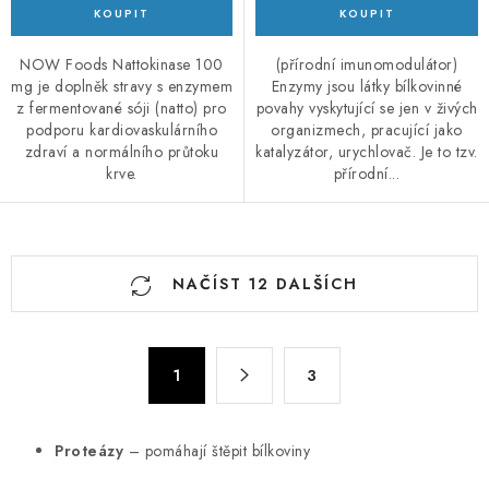
NOW Foods Nattokinase 100
(přírodní imunomodulátor)
mg je doplněk stravy s enzymem
Enzymy jsou látky bílkovinné
z fermentované sóji (natto) pro
povahy vyskytující se jen v živých
podporu kardiovaskulárního
organizmech, pracující jako
zdraví a normálního průtoku
katalyzátor, urychlovač. Je to tzv.
krve.
přírodní...
O
NAČÍST 12 DALŠÍCH
v
l
á
S
d
1
3
t
a
r
c
á
Proteázy
– pomáhají štěpit bílkoviny
n
í