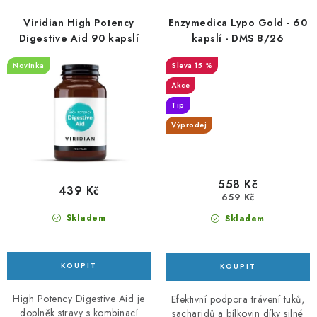
Viridian High Potency
Enzymedica Lypo Gold - 60
Digestive Aid 90 kapslí
kapslí - DMS 8/26
Novinka
15 %
Akce
Tip
Výprodej
558 Kč
439 Kč
659 Kč
Skladem
Skladem
High Potency Digestive Aid je
Efektivní podpora trávení tuků,
doplněk stravy s kombinací
sacharidů a bílkovin díky silné