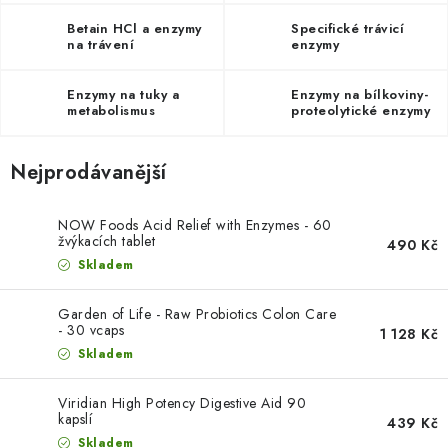
PORADNA
Betain HCl a enzymy
Specifické trávicí
na trávení
enzymy
ZNAČKY
Enzymy na tuky a
Enzymy na bílkoviny-
Jak nakupovat
Obchodní podmínky
metabolismus
proteolytické enzymy
Podmínky ochrany osobních údajů
Kontakty
Nejprodávanější
Natural Health Store
Slovník pojmů
Mapa serveru
Moje objednávka
NOW Foods Acid Relief with Enzymes - 60
žvýkacích tablet
490 Kč
Skladem
Garden of Life - Raw Probiotics Colon Care
- 30 vcaps
1 128 Kč
Skladem
Viridian High Potency Digestive Aid 90
kapslí
439 Kč
Skladem