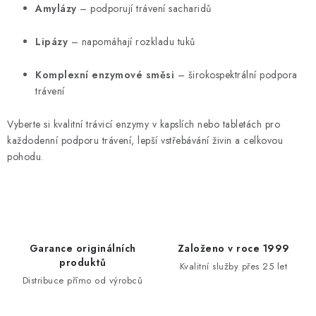
k
p
Amylázy
– podporují trávení sacharidů
o
r
v
v
Lipázy
– napomáhají rozkladu tuků
á
k
n
y
Komplexní enzymové směsi
– širokospektrální podpora
í
trávení
v
ý
Vyberte si kvalitní trávicí enzymy v kapslích nebo tabletách pro
p
každodenní podporu trávení, lepší vstřebávání živin a celkovou
i
pohodu.
s
u
Garance originálních
Založeno v roce 1999
produktů
Kvalitní služby přes 25 let
Distribuce přímo od výrobců