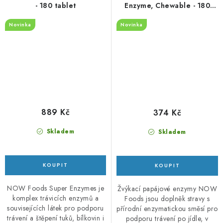
- 180 tablet
Enzyme, Chewable - 180
pastilek
Novinka
Novinka
889 Kč
374 Kč
Skladem
Skladem
NOW Foods Super Enzymes je
Žvýkací papájové enzymy NOW
komplex trávicích enzymů a
Foods jsou doplněk stravy s
souvisejících látek pro podporu
přírodní enzymatickou směsí pro
trávení a štěpení tuků, bílkovin i
podporu trávení po jídle, v