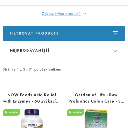
Zobrazit více produktů
FILTROVAT PRODUKTY
V
Ř
NEJPRODÁVANĚJŠÍ
ý
a
p
z
i
e
Stránka
1
z
3
-
31
položek celkem
s
n
p
í
r
p
NOW Foods Acid Relief
Garden of Life - Raw
o
r
with Enzymes - 60 žvýkacích
Probiotics Colon Care - 30
tablet
vcaps
d
o
Novinka
Novinka
u
d
k
u