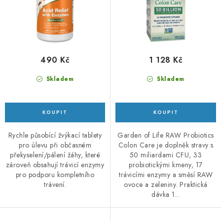
t
k
ů
t
ů
490 Kč
1 128 Kč
Skladem
Skladem
Rychle působící žvýkací tablety
Garden of Life RAW Probiotics
pro úlevu při občasném
Colon Care je doplněk stravy s
překyselení/pálení žáhy, které
50 miliardami CFU, 33
zároveň obsahují trávicí enzymy
probiotickými kmeny, 17
pro podporu kompletního
trávicími enzymy a směsí RAW
trávení.
ovoce a zeleniny. Praktická
dávka 1...