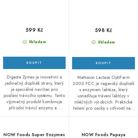
599 Kč
598 Kč
Skladem
Skladem
Digesta Zymes je inovativní a
Mattisson Lactase OptiFerm
jedinečný doplněk stravy, který
3000 FCC je veganský doplněk
je speciálně navržen pro
s enzymem laktáza, který
posílení trávicího systému. Tento
usnadňuje trávení laktózy v
výjimečný produkt kombinuje
mléčných výrobcích. Praktické
přírodní trávicí enzymy a...
řešení pro osoby s citlivostí na...
NOW Foods Super Enzymes
NOW Foods Papaya