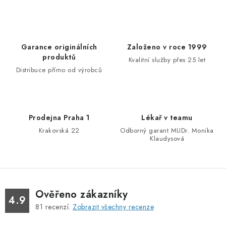
c
á
n
í
k
p
o
r
Garance originálních
Založeno v roce 1999
v
v
produktů
Kvalitní služby přes 25 let
á
k
Distribuce přímo od výrobců
n
y
í
v
ý
Prodejna Praha 1
Lékař v teamu
p
Krakovská 22
Odborný garant MUDr. Monika
i
Klaudysová
s
u
Ověřeno zákazníky
4.9
81
recenzí.
Zobrazit všechny recenze