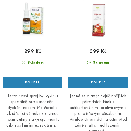
u
d
k
u
t
k
ů
t
ů
299 Kč
399 Kč
Skladem
Skladem
Tento nosní sprej byl vyvinut
Jedná se o směs nejúčinnějších
speciálně pro usnadnění
přírodních látek s
dýchání nosem. Má čisticí a
antibakteriálním, protivirovým a
zklidňující účinek na sliznice
protiplísňovým působením.
nosní dutiny a zvyšuje imunitu
Viraloe chrání dutinu ústní před
díky rostlinným extraktům z...
záněty, afty, nachlazením.