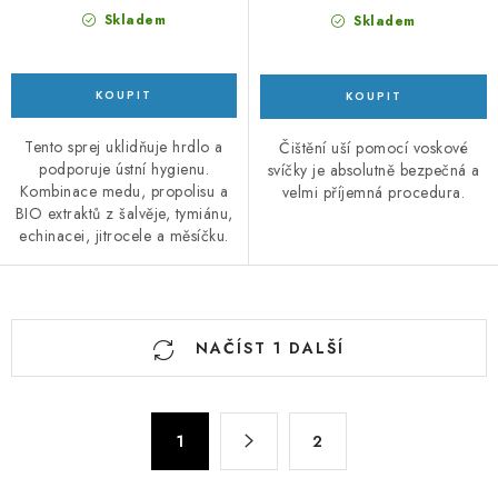
Skladem
Skladem
Tento sprej uklidňuje hrdlo a
Čištění uší pomocí voskové
podporuje ústní hygienu.
svíčky je absolutně bezpečná a
Kombinace medu, propolisu a
velmi příjemná procedura.
BIO extraktů z šalvěje, tymiánu,
echinacei, jitrocele a měsíčku.
O
NAČÍST 1 DALŠÍ
v
l
á
S
d
1
2
t
a
r