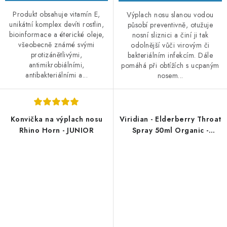
Produkt obsahuje vitamín E,
Výplach nosu slanou vodou
unikátní komplex devíti rostlin,
působí preventivně, otužuje
bioinformace a éterické oleje,
nosní sliznici a činí ji tak
všeobecně známé svými
odolnější vůči virovým či
protizánětlivými,
bakteriálním infekcím. Dále
antimikrobiálními,
pomáhá při obtížích s ucpaným
antibakteriálními a...
nosem...
Konvička na výplach nosu
Viridian - Elderberry Throat
Rhino Horn - JUNIOR
Spray 50ml Organic -
Bezinkový sprej do krku