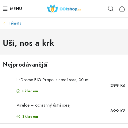
Přejít
Hleda
na
obsah
Témata
DOPLŇKY STRAVY
KOSMETIKA
Uši, nos a krk
SPORT
Nejprodávanější
POTRAVINY
LaDrome BIO Propolis nosní sprej 30 ml
TÉMATA
299 Kč
Skladem
AKCE
Viraloe – ochranný ústní sprej
399 Kč
DÁRKY
Skladem