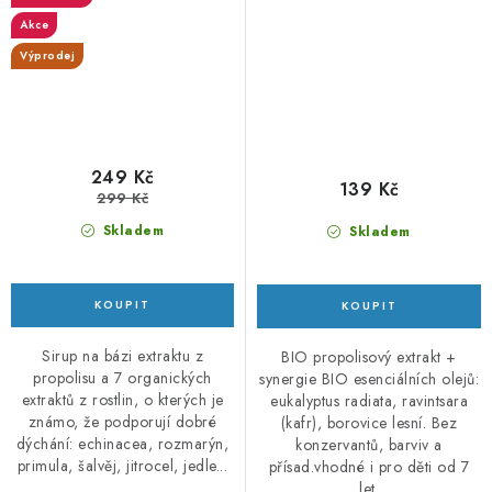
Akce
Výprodej
249 Kč
139 Kč
299 Kč
Skladem
Skladem
Sirup na bázi extraktu z
BIO propolisový extrakt +
propolisu a 7 organických
synergie BIO esenciálních olejů:
extraktů z rostlin, o kterých je
eukalyptus radiata, ravintsara
známo, že podporují dobré
(kafr), borovice lesní. Bez
dýchání: echinacea, rozmarýn,
konzervantů, barviv a
primula, šalvěj, jitrocel, jedle...
přísad.vhodné i pro děti od 7
let.