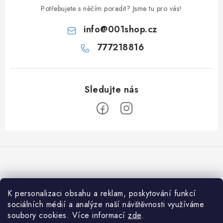
Potřebujete s něčím poradit? Jsme tu pro vás!
info
@
001shop.cz
777218816
Z
á
p
a
Přijímáme online platby
t
K personalizaci obsahu a reklam, poskytování funkcí
í
sociálních médií a analýze naší návštěvnosti využíváme
Co je nového na 001shop
soubory cookies. Více informací
zde
.