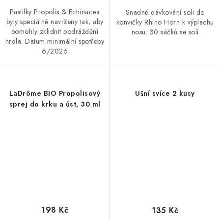
Pastilky Propolis & Echinacea
Snadné dávkování soli do
byly speciálně navrženy tak, aby
konvičky Rhino Horn k výplachu
pomohly zklidnit podráždění
nosu. 30 sáčků se solí
hrdla. Datum minimální spotřeby
6/2026
LaDrôme BIO Propolisový
Ušní svíce 2 kusy
sprej do krku a úst, 30 ml
198 Kč
135 Kč