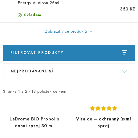
PORADNA
Energy Audiron 25ml
350 Kč
Skladem
ZNAČKY
Zobrazit více produktů
Jak nakupovat
Obchodní podmínky
Podmínky ochrany osobních údajů
Kontakty
Natural Health Store
FILTROVAT PRODUKTY
Slovník pojmů
Mapa serveru
Moje objednávka
V
Ř
NEJPRODÁVANĚJŠÍ
ý
a
p
z
i
e
Stránka
1
z
2
-
13
položek celkem
s
n
p
í
r
p
LaDrome BIO Propolis
Viraloe – ochranný ústní
o
r
nosní sprej 30 ml
sprej
d
o