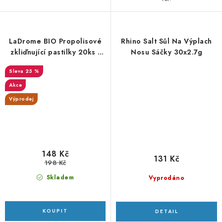
LaDrome BIO Propolisové
Rhino Salt Sůl Na Výplach
zkliďnující pastilky 20ks -
Nosu Sáčky 30x2.7g
DMS 6/2026
25 %
Akce
Výprodej
148 Kč
131 Kč
198 Kč
Skladem
Vyprodáno