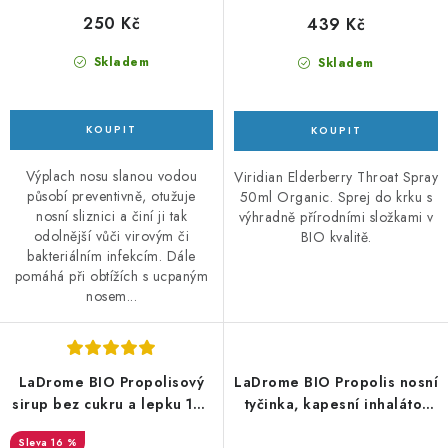
250 Kč
439 Kč
Skladem
Skladem
Výplach nosu slanou vodou
Viridian Elderberry Throat Spray
působí preventivně, otužuje
50ml Organic. Sprej do krku s
nosní sliznici a činí ji tak
výhradně přírodními složkami v
odolnější vůči virovým či
BIO kvalitě.
bakteriálním infekcím. Dále
pomáhá při obtížích s ucpaným
nosem...
LaDrome BIO Propolisový
LaDrome BIO Propolis nosní
sirup bez cukru a lepku 150
tyčinka, kapesní inhalátor
ml - DMS 9/26
1ml
16 %