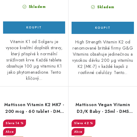
Skladem
Skladem
Vitamin K1 od Solgaru je
High Strength Vitamin K2 od
vysoce kvalitní doplněk stravy,
renomované britské firmy G&G
který přispívá k normální
Vitamins obsahuje jedinečnou a
srážlivosti krve. Každá tableta
vysokou dávku 200 μg vitamínu
obsahuje 100 μg vitaminu K1
K2 (MK-7) v každé kapsli z
jako phytomenadione. Tento
rostlinné celulózy. Tento...
klíčový...
Mattisson Vitamin K2 MK7 -
Mattisson Vegan Vitamin
200 mcg - 60 tablet - DMS
D3/K Baby - 25ml - DMS
8/26
3/26
14 %
42 %
Akce
Akce