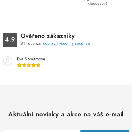
k
Klaudysová
y
v
ý
p
Ověřeno zákazníky
4.9
i
81
recenzí.
Zobrazit všechny recenze
s
u
Eva Somersova
Aktuální novinky a akce na váš e-mail