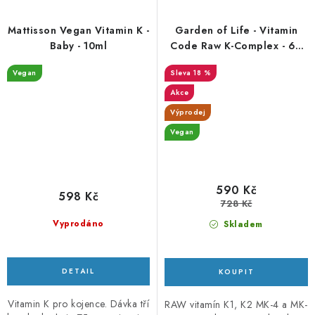
Mattisson Vegan Vitamin K -
Garden of Life - Vitamin
Baby - 10ml
Code Raw K-Complex - 60
vegan caps -. DMS 7/26
Vegan
18 %
Akce
Výprodej
Vegan
590 Kč
598 Kč
728 Kč
Vyprodáno
Skladem
Vitamin K pro kojence. Dávka tří
RAW vitamín K1, K2 MK-4 a MK-