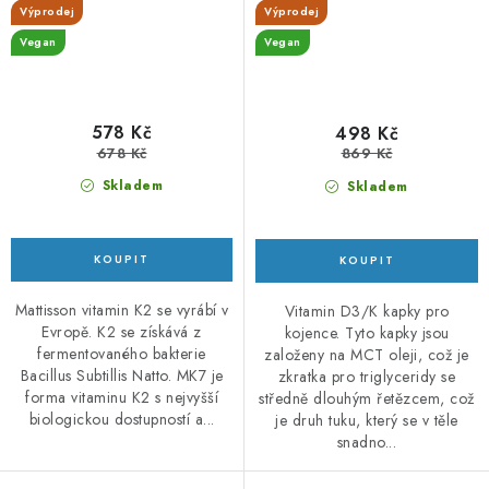
Výprodej
Výprodej
Vegan
Vegan
578 Kč
498 Kč
678 Kč
869 Kč
Skladem
Skladem
Mattisson vitamin K2 se vyrábí v
Vitamin D3/K kapky pro
Evropě. K2 se získává z
kojence. Tyto kapky jsou
fermentovaného bakterie
založeny na MCT oleji, což je
Bacillus Subtillis Natto. MK7 je
zkratka pro triglyceridy se
forma vitaminu K2 s nejvyšší
středně dlouhým řetězcem, což
biologickou dostupností a...
je druh tuku, který se v těle
snadno...