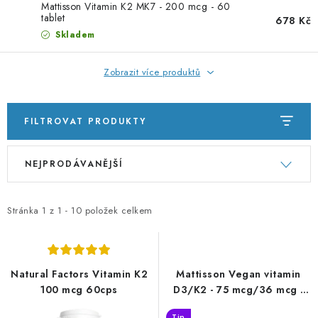
PORADNA
Mattisson Vitamin K2 MK7 - 200 mcg - 60
tablet
678 Kč
Skladem
ZNAČKY
Zobrazit více produktů
Jak nakupovat
Obchodní podmínky
Podmínky ochrany osobních údajů
Kontakty
Natural Health Store
FILTROVAT PRODUKTY
Slovník pojmů
Mapa serveru
Moje objednávka
V
Ř
NEJPRODÁVANĚJŠÍ
ý
a
p
z
i
e
Stránka
1
z
1
-
10
položek celkem
s
n
p
í
r
p
Natural Factors Vitamin K2
Mattisson Vegan vitamin
o
r
100 mcg 60cps
D3/K2 - 75 mcg/36 mcg -
25ml
d
o
Tip