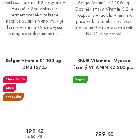
Mattisson vitamin K2 se vyrábí v
Solgar Vitamín K2 100 ug.
Evropě. K2 se získává z
Doplněk stravy. Vitamin K 2 je
fermentovaného bakterie
rozpustný v tucích. Vitamin K
Bacillus Subtillis Natto. MK7 je
přispívá k normální srážlivosti
forma vitaminu K2 s nejvyšší
krve a udržení zdravých kostí.
biologickou dostupností a...
Náš K2 je ve formě...
Solgar Vitamín K1 100 ug -
G&G Vitamins - Vysoce
DMS 12/25
účinný VITAMÍN K2 200 µg -
90 kapslí
60 %
Vegan
Akce
Výprodej
190 Kč
799 Kč
480 Kč