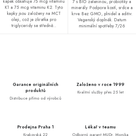
kapek obsahuje 75 mcg vitaminu
7 s BIO zeleninou, probiotiky a
K1 a 75 mcg vitaminu K2. Tyto
minerály. Podpora kostí, srdce a
kapky jsou založeny na MCT
krve. Bez GMO, plnidel a aditiv.
oleji, což je zkratka pro
Veganský doplněk. Datum
triglyceridy se středně...
minimální spotřeby 7/26
O
v
l
á
d
Garance originálních
Založeno v roce 1999
a
produktů
Kvalitní služby přes 25 let
c
Distribuce přímo od výrobců
í
p
r
Prodejna Praha 1
Lékař v teamu
v
Krakovská 22
Odborný garant MUDr. Monika