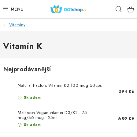
Přejít
Hleda
na
obsah
Vitamíny
DOPLŇKY STRAVY
KOSMETIKA
Vitamín K
SPORT
Nejprodávanější
POTRAVINY
Natural Factors Vitamin K2 100 mcg 60cps
TÉMATA
394 Kč
Skladem
AKCE
Mattisson Vegan vitamin D3/K2 - 75
mcg/36 mcg - 25ml
689 Kč
DÁRKY
Skladem