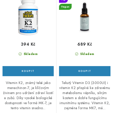
u
d
Vegan
k
u
t
k
ů
t
ů
394 Kč
689 Kč
Skladem
Skladem
Vitamin K2, známý také jako
Tekutý Vitamin D3 (3000UI) i
menachinon-7, je klíčovým
vitamin K2 přispívá ke zdravému
živinem pro udržení zdraví kostí
metabolismu vápníku, silným
a zubů. Díky vysoké biologické
kostem a dobře fungujícímu
dostupnosti ve formě MK-7, je
imunitnímu systému. Vitamin K2,
tento vitamin snadno...
zejména forma MK7, má...