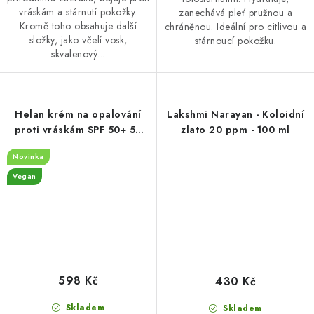
vráskám a stárnutí pokožky.
zanechává pleť pružnou a
Kromě toho obsahuje další
chráněnou. Ideální pro citlivou a
složky, jako včelí vosk,
stárnoucí pokožku.
skvalenový...
Helan krém na opalování
Lakshmi Narayan - Koloidní
proti vráskám SPF 50+ 50
zlato 20 ppm - 100 ml
ml
Novinka
Vegan
598 Kč
430 Kč
Skladem
Skladem