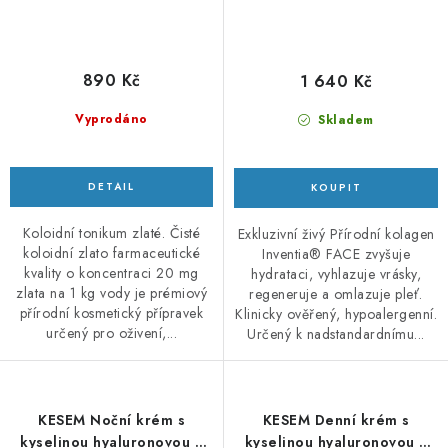
890 Kč
1 640 Kč
Vyprodáno
Skladem
Koloidní tonikum zlaté. Čisté
Exkluzivní živý Přírodní kolagen
koloidní zlato farmaceutické
Inventia® FACE zvyšuje
kvality o koncentraci 20 mg
hydrataci, vyhlazuje vrásky,
zlata na 1 kg vody je prémiový
regeneruje a omlazuje pleť.
přírodní kosmetický přípravek
Klinicky ověřený, hypoalergenní.
určený pro oživení,...
Určený k nadstandardnímu...
KESEM Noční krém s
KESEM Denní krém s
kyselinou hyaluronovou a
kyselinou hyaluronovou a