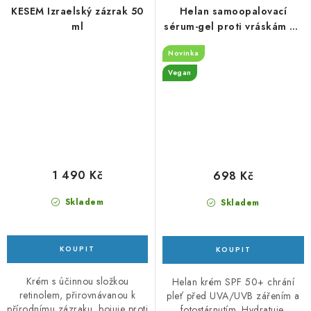
KESEM Izraelský zázrak 50
Helan samoopalovací
ml
sérum-gel proti vráskám 30
ml
Novinka
Vegan
1 490 Kč
698 Kč
Skladem
Skladem
Krém s účinnou složkou
Helan krém SPF 50+ chrání
retinolem, přirovnávanou k
pleť před UVA/UVB zářením a
přírodnímu zázraku, bojuje proti
fotostárnutím. Hydratuje,