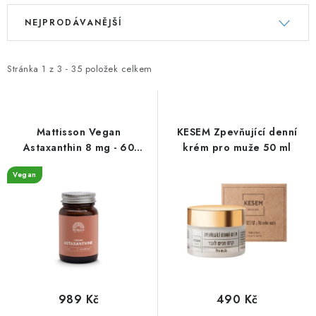
V
Ř
NEJPRODÁVANĚJŠÍ
ý
a
p
z
i
e
Stránka
1
z
3
-
35
položek celkem
s
n
p
í
r
p
Mattisson Vegan
KESEM Zpevňující denní
o
r
Astaxanthin 8 mg - 60
krém pro muže 50 ml
kapslí
d
o
Vegan
u
d
k
u
t
k
ů
t
ů
989 Kč
490 Kč