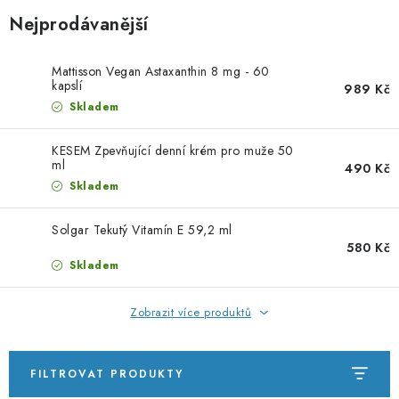
PORADNA
Nejprodávanější
ZNAČKY
Mattisson Vegan Astaxanthin 8 mg - 60
kapslí
989 Kč
Jak nakupovat
Obchodní podmínky
Skladem
Podmínky ochrany osobních údajů
Kontakty
KESEM Zpevňující denní krém pro muže 50
Natural Health Store
Slovník pojmů
Mapa serveru
ml
490 Kč
Moje objednávka
Skladem
Solgar Tekutý Vitamín E 59,2 ml
580 Kč
Skladem
Zobrazit více produktů
FILTROVAT PRODUKTY