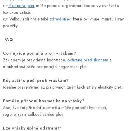
👉
Podpora jater
může pomoci organismu lépe se vyrovnávat s
toxickou zátěží.
👉 Velkou roli hraje také
zdraví střev
, které ovlivňuje imunitu i stav
pokožky.
FAQ
Co nejvíce pomáhá proti vráskám?
Základem je pravidelná hydratace,
ochrana před sluncem
a
dlouhodobá péče podporující regeneraci pleti.
Kdy začít s péčí proti vráskám?
Ideálně preventivně, již při prvních známkách ztráty elasticity pleti.
Pomůže přírodní kosmetika na vrásky?
Ano, kvalitní přírodní kosmetika může podpořit hydrataci,
regeneraci a celkový vzhled pleti.
Lze vrásky úplně odstranit?