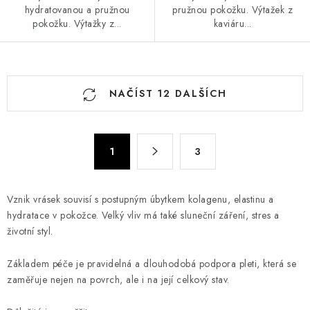
hydratovanou a pružnou
pružnou pokožku. Výtažek z
pokožku. Výtažky z...
kaviáru...
O
NAČÍST 12 DALŠÍCH
v
l
á
S
d
1
3
t
a
r
c
á
Vznik vrásek souvisí s postupným úbytkem kolagenu, elastinu a
n
í
hydratace v pokožce. Velký vliv má také sluneční záření, stres a
k
p
životní styl.
o
r
v
v
Základem péče je pravidelná a dlouhodobá podpora pleti, která se
á
k
zaměřuje nejen na povrch, ale i na její celkový stav.
n
y
í