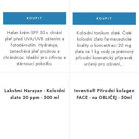
Helan krém SPF 50+ chrání
Koloidní tonikum zlaté. Čisté
pleť před UVA/UVB zářením a
koloidní zlato farmaceutické
fotostárnutím. Hydratuje,
kvality o koncentraci 20 mg
zanechává pleť pružnou a
zlata na 1 kg vody je prémiový
chráněnou. Ideální pro citlivou a
přírodní kosmetický přípravek
stárnoucí pokožku.
určený pro oživení,...
Lakshmi Narayan - Koloidní
Inventia® Přírodní kolagen
zlato 20 ppm - 500 ml
FACE - na OBLIČEJ - 50ml