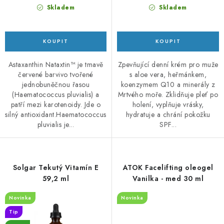
Skladem
Skladem
Astaxanthin Nataxtin™ je tmavě
Zpevňující denní krém pro muže
červené barvivo tvořené
s aloe vera, heřmánkem,
jednobuněčnou řasou
koenzymem Q10 a minerály z
(Haematococcus pluvialis) a
Mrtvého moře. Zklidňuje pleť po
patří mezi karotenoidy. Jde o
holení, vyplňuje vrásky,
silný antioxidant.Haematococcus
hydratuje a chrání pokožku
pluvialis je...
SPF...
Solgar Tekutý Vitamín E
ATOK Facelifting oleogel
59,2 ml
Vanilka - med 30 ml
Novinka
Novinka
Tip