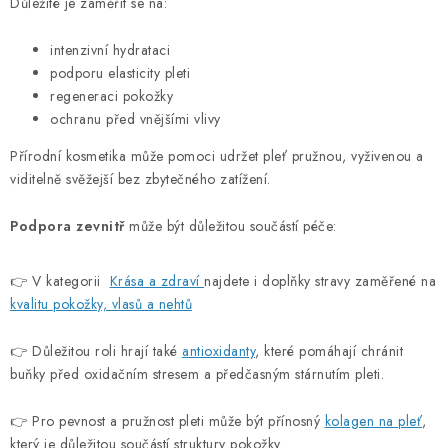
Důležité je zaměřit se na:
v
ý
intenzivní hydrataci
p
podporu elasticity pleti
i
regeneraci pokožky
s
ochranu před vnějšími vlivy
u
Přírodní kosmetika může pomoci udržet pleť pružnou, vyživenou a
viditelně svěžejší bez zbytečného zatížení.
Podpora zevnitř
může být důležitou součástí péče:
👉 V kategorii
Krása a zdraví
najdete i doplňky stravy zaměřené na
kvalitu pokožky, vlasů a nehtů
👉 Důležitou roli hrají také
antioxidanty
, které pomáhají chránit
buňky před oxidačním stresem a předčasným stárnutím pleti.
👉 Pro pevnost a pružnost pleti může být přínosný
kolagen na pleť
,
který je důležitou součástí struktury pokožky.