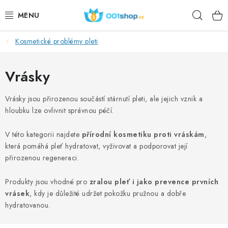
Přejít
Hleda
na
obsah
Kosmetické problémy pleti
DOPLŇKY STRAVY
KOSMETIKA
Vrásky
SPORT
Vrásky jsou přirozenou součástí stárnutí pleti, ale jejich vznik a
hloubku lze ovlivnit správnou péčí.
POTRAVINY
V této kategorii najdete
přírodní kosmetiku proti vráskám
,
která pomáhá pleť hydratovat, vyživovat a podporovat její
TÉMATA
přirozenou regeneraci.
AKCE
Produkty jsou vhodné pro
zralou pleť i jako prevence prvních
vrásek
, kdy je důležité udržet pokožku pružnou a dobře
DÁRKY
hydratovanou.