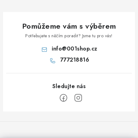
Pomůžeme vám s výběrem
Potřebujete s něčím poradit? Jsme tu pro vás!
info
@
001shop.cz
777218816
Z
á
p