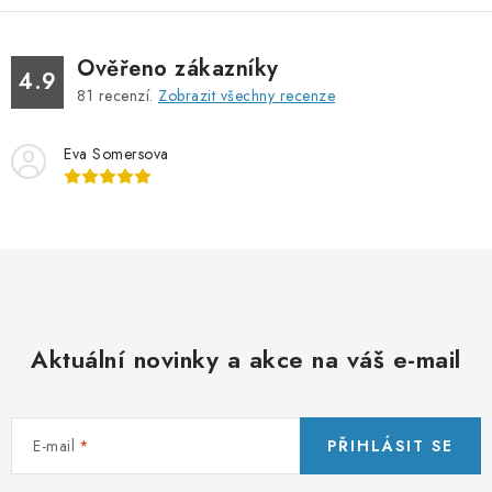
á
d
Ověřeno zákazníky
a
4.9
81
recenzí.
Zobrazit všechny recenze
c
í
Eva Somersova
p
r
v
k
y
v
ý
Aktuální novinky a akce na váš e-mail
p
i
s
u
E-mail
PŘIHLÁSIT SE