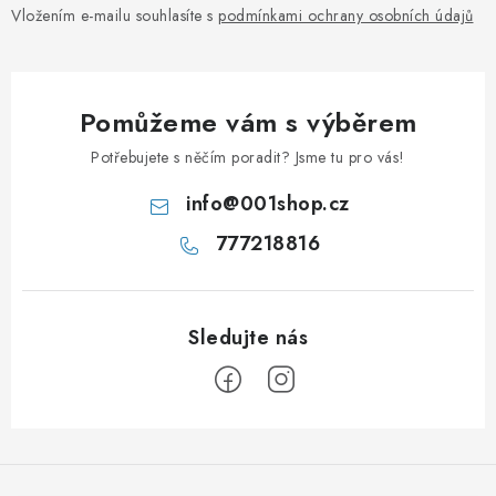
Vložením e-mailu souhlasíte s
podmínkami ochrany osobních údajů
Pomůžeme vám s výběrem
Potřebujete s něčím poradit? Jsme tu pro vás!
info
@
001shop.cz
777218816
Z
á