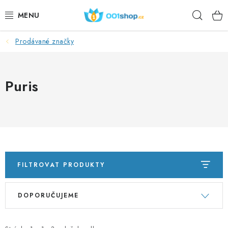
Přejít
Hleda
na
obsah
Prodávané značky
DOPLŇKY STRAVY
KOSMETIKA
Puris
SPORT
POTRAVINY
TÉMATA
FILTROVAT PRODUKTY
AKCE
V
Ř
DOPORUČUJEME
ý
a
DÁRKY
p
z