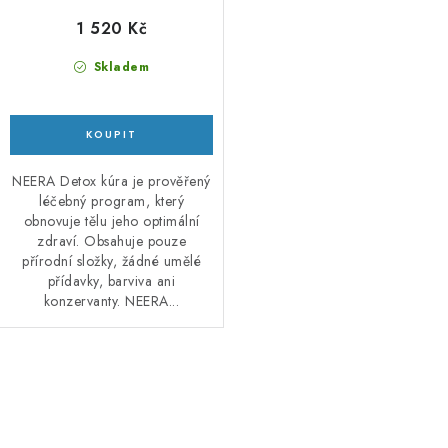
1 520 Kč
Skladem
NEERA Detox kúra je prověřený
léčebný program, který
obnovuje tělu jeho optimální
zdraví. Obsahuje pouze
přírodní složky, žádné umělé
přídavky, barviva ani
konzervanty. NEERA...
O
v
l